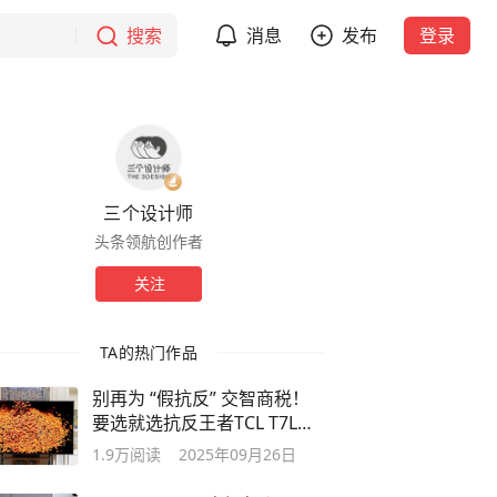
搜索
消息
发布
登录
三个设计师
头条领航创作者
关注
TA的热门作品
别再为 “假抗反” 交智商税！
要选就选抗反王者TCL T7L
Ultra
1.9万
阅读
2025年09月26日