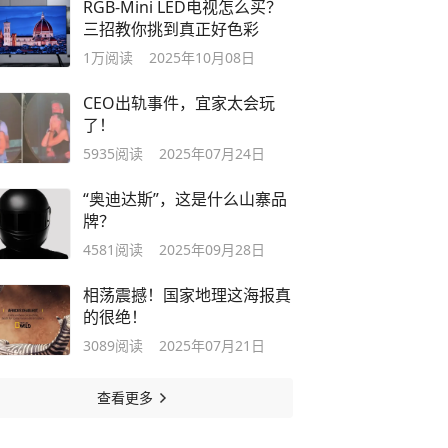
RGB-Mini LED电视怎么买？
三招教你挑到真正好色彩
1万
阅读
2025年10月08日
CEO出轨事件，宜家太会玩
了！
5935
阅读
2025年07月24日
“奥迪达斯”，这是什么山寨品
牌？
4581
阅读
2025年09月28日
相荡震撼！国家地理这海报真
的很绝！
3089
阅读
2025年07月21日
查看更多