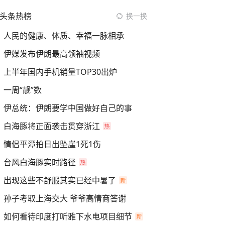
头条热榜
换一换
人民的健康、体质、幸福一脉相承
伊媒发布伊朗最高领袖视频
上半年国内手机销量TOP30出炉
一周“靓”数
伊总统：伊朗要学中国做好自己的事
白海豚将正面袭击贯穿浙江
情侣平潭拍日出坠崖1死1伤
台风白海豚实时路径
出现这些不舒服其实已经中暑了
孙子考取上海交大 爷爷高情商答谢
如何看待印度打听雅下水电项目细节