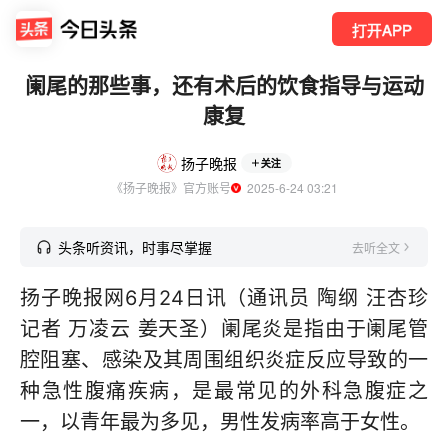
打开APP
阑尾的那些事，还有术后的饮食指导与运动
康复
扬子晚报
关注
《扬子晚报》官方账号
  2025-6-24 03:21
头条听资讯，时事尽掌握
去听全文
扬子晚报网6月24日讯（通讯员 陶纲 汪杏珍
记者 万凌云 姜天圣）阑尾炎是指由于阑尾管
腔阻塞、感染及其周围组织炎症反应导致的一
种急性腹痛疾病，是最常见的外科急腹症之
一，以青年最为多见，男性发病率高于女性。