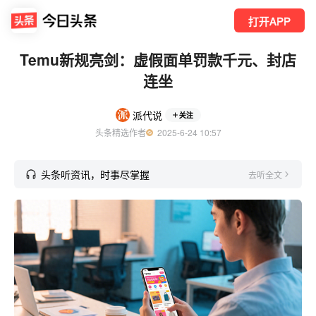
打开APP
Temu新规亮剑：虚假面单罚款千元、封店
连坐
派代说
关注
头条精选作者
  2025-6-24 10:57
头条听资讯，时事尽掌握
去听全文