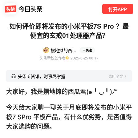
打开APP
如何评价即将发布的小米平板7S Pro ？最
便宜的玄戒01处理器产品？
摆地摊的西瓜君
关注
头条新锐创作者
  2025-6-25 08:17
头条听资讯，时事尽掌握
去听全文
大家好，我是摆地摊的西瓜君(๑╹◡╹)ﾉ”
今天给大家聊一聊关于月底即将发布的小米平
板7 SPro 平板产品，有什么优劣势，是否值得
大家选购的问题。