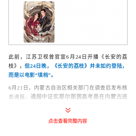
此前，江苏卫视曾官宣6月24日开播《长安的荔
枝》，
但24日晚，《长安的荔枝》并未如约登陆，
而是以电影“填档”。
6月21日，内蒙古自治区相关部门在调查后发布核
通报中证实
那尔那茜
高考是在内蒙古进
查通报。
行，但其却没有当地就读的经历和学籍
。
6月22
日晚，
央视八套播出的《长安的荔枝》演员表中，
点击查看完整内容
就删除了那尔那茜的名字
。