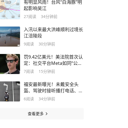
有明显风雨！台风“白海豚”明
起影响吴江
27
阅读
34分钟前
入汛以来最大洪峰顺利过境长
江涪陵段
9
阅读
30分钟前
罚9.42亿美元！美法院首次认
定：社交平台Meta如同“公共
危害”，对青少年造成伤害
7
阅读
15分钟前
福安最新曝光！未戴安全头
盔、驾驶时接听播打电话、乱
堆杂物……
6
阅读
34分钟前
查看更多