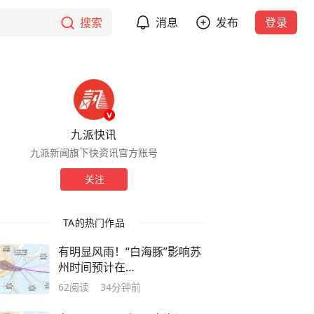
搜索
消息
发布
登录
九派快讯
九派新闻旗下快资讯官方账号
关注
TA的热门作品
有明显风雨！“白海豚”影响苏
州时间预计在…
62
阅读
34分钟前