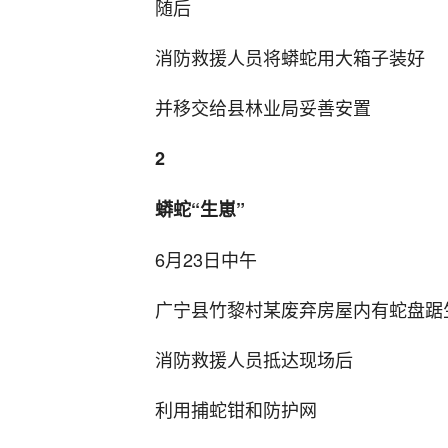
随后
消防救援人员将蟒蛇用大箱子装好
并移交给县林业局妥善安置
2
蟒蛇“生崽”
6月23日中午
广宁县竹黎村某废弃房屋内有蛇盘踞
消防救援人员抵达现场后
利用捕蛇钳和防护网