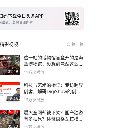
扫码下载今日头条APP
看最新、最热资讯内容
精彩视频
换一换
这一站的博物馆盲盒开的是海
盐博物馆，没想到竟然这么好
逛！
01:49
11万
次播放
科技与艺术的桥梁：专访跨界
创客，解码DigiShow的创新
之路
18:18
13万
次播放
爆火全网却被下架？国产独游
有多抽象？体验窃格瓦拉模拟
器！
05:23
11万
次播放