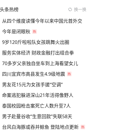
头条热榜
换一换
从四个维度读懂今年以来中国元首外交
今年是闭眼秋
9岁120斤啦啦队女孩跳舞火出圈
服务实体经济 财政金融打出组合拳
70多岁父亲独自坐车到上海看望女儿
四川宜宾市高县发生4.9级地震
男友花15元为女孩手搓“空调”
命案逃犯躲进深山21年活得像野人
泰国校园枪击案死亡人数升至7人
男子赴曼谷收“生意回款”失联58天
台风白海豚或吞并鲸鱼 登陆地点更新