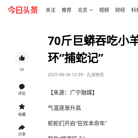
关注
推荐
北京
视频
财经
科
70斤巨蟒吞吃小
环“捕蛇记”
25
2025-06-26 12:39
·
九派快讯
【来源：广宁融媒】
评论
气温逐渐升高
收藏
蛇蛇们开启“狂欢本命年”
分享