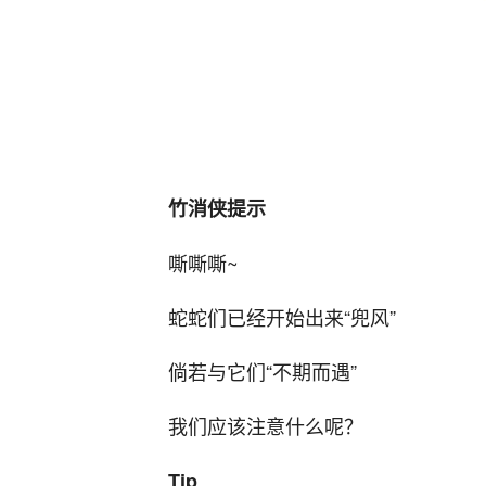
竹消侠提示
嘶嘶嘶~
蛇蛇们已经开始出来“兜风”
倘若与它们“不期而遇”
我们应该注意什么呢？
Tip