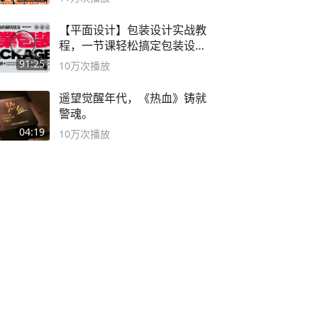
【平面设计】包装设计实战教
程，一节课轻松搞定包装设计
流程！
91:25
10万
次播放
遥望觉醒年代，《热血》铸就
警魂。
04:19
10万
次播放