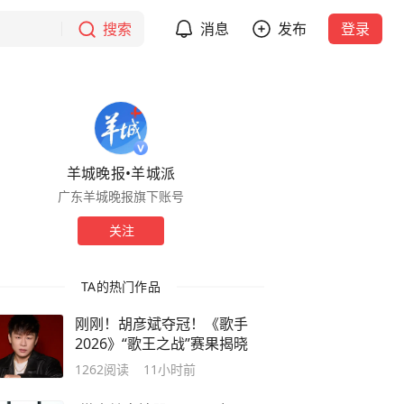
搜索
消息
发布
登录
羊城晚报•羊城派
广东羊城晚报旗下账号
关注
TA的热门作品
刚刚！胡彦斌夺冠！《歌手
2026》“歌王之战”赛果揭晓
1262
阅读
11小时前