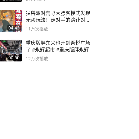
猛兽派对荒野大膘客模式发现
无赖玩法！走对手的路让对手
无路可走
04:43
11万
次播放
重庆版胖东来也开到吾悦广场
了 #永辉超市 #重庆版胖永辉
00:50
12万
次播放