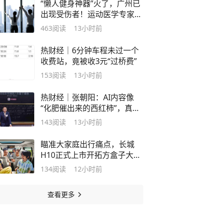
“懒人健身神器”火了，广州已
出现受伤者！运动医学专家提
醒慎选
463
阅读
13小时前
热财经｜6分钟车程未过一个
收费站，竟被收3元“过桥费”
153
阅读
13小时前
热财经｜张朝阳：AI内容像
“化肥催出来的西红柿”，真人
原创是“带点泥的胡萝卜”
143
阅读
13小时前
瞄准大家庭出行痛点，长城
H10正式上市开拓方盒子大六
座新赛道
134
阅读
12小时前
查看更多