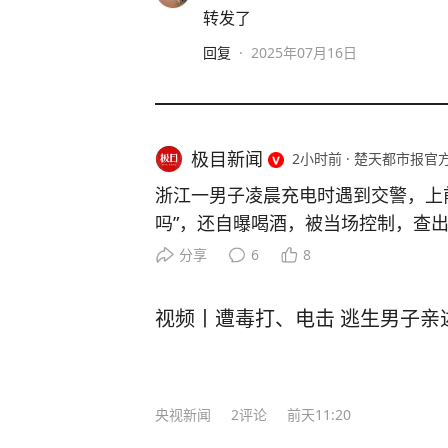
转发了
回复
·
2025年07月16日
极目新闻
2小时前
·
楚天都市报官
浙江一男子凌晨充电时遇到交警，上
吗”，还自曝喝酒，被当场控制，查出
管部门查获一起饮酒后驾车“送上门”
分享
6
8
是怎么回事。 7月26日0时许，余
交警在加油站处理事故时，正在一旁
视频丨遭毒打、电击 逃生男子亲
警在场，因好奇心驱使，下车走上前围
警发问：“你们查酒驾吗？” 这句突
警的高度警觉。交警回应：“在处理事
央视新闻
2
评论
前天11:20
问询，舒某毫无防备地说：“我喝了
怕死了！” 舒某这一发言着实震惊了