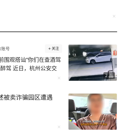
方账号
关注
前围观搭讪“你们在查酒驾
醉驾 近日，杭州公安交
2
图
的违法案例。一起来看看
杭公安交管大队五常中队执勤
等候充电位的舒某见有交
述被卖诈骗园区遭遇
观“吃瓜”，并主动向交
兀的问话立刻引起了执勤交
故，怎么了？”面对交警
瓶啤酒，我怕你查酒驾，我
在场警力。正当舒某一时