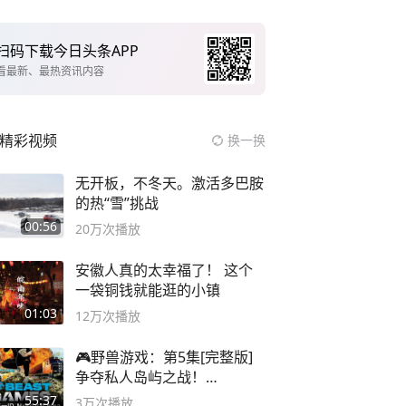
扫码下载今日头条APP
看最新、最热资讯内容
精彩视频
换一换
无开板，不冬天。激活多巴胺
的热“雪”挑战
00:56
20万
次播放
安徽人真的太幸福了！ 这个
一袋铜钱就能逛的小镇
01:03
12万
次播放
🎮野兽游戏：第5集[完整版]
争夺私人岛屿之战！
#MrBeastChina
55:37
3万
次播放