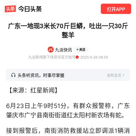
打开APP
广东一地现3米长70斤巨蟒，吐出一只30斤
整羊
九派快讯
关注
九派新闻旗下快资讯官方账号
  2025-6-26 08:59
头条听资讯，时事尽掌握
去听全文
【来源：红星新闻】
6月23日上午9时51分，有群众报警称，广东
肇庆市广宁县南街街道红太阳村新农场有蛇。
接到报警后，南街消防救援站立即调派1辆消