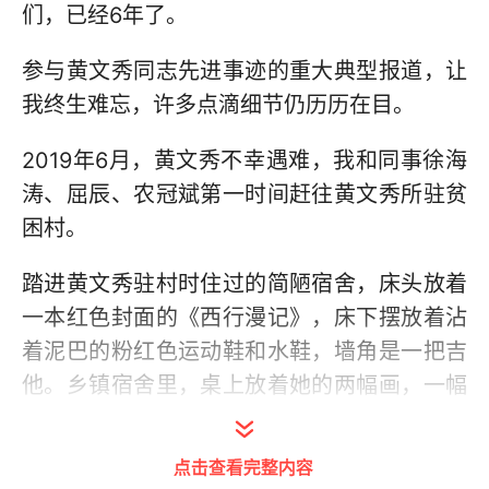
们，已经6年了。
参与黄文秀同志先进事迹的重大典型报道，让
我终生难忘，许多点滴细节仍历历在目。
2019年6月，黄文秀不幸遇难，我和同事徐海
涛、屈辰、农冠斌第一时间赶往黄文秀所驻贫
困村。
踏进黄文秀驻村时住过的简陋宿舍，床头放着
一本红色封面的《西行漫记》，床下摆放着沾
着泥巴的粉红色运动鞋和水鞋，墙角是一把吉
他。乡镇宿舍里，桌上放着她的两幅画，一幅
是父亲背着小女儿的铅笔素描，画面温馨动
人；另一幅是水彩画，金灿灿的向日葵迎着阳
点击查看完整内容
光绽放。面对此情此景，我瞬间泪目。