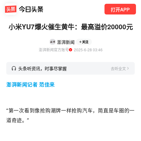
打开APP
小米YU7爆火催生黄牛：最高溢价20000元
澎湃新闻
关注
澎湃新闻官方账号
  2025-6-28 03:46
头条听资讯，时事尽掌握
去听全文
澎湃新闻记者 范佳来
“第一次看到像抢购潮牌一样抢购汽车，简直是车圈的一
道奇迹。”