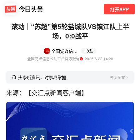
打开APP
滚动｜“苏超”第5轮盐城队VS镇江队上半
场，0:0战平
全国党媒信息公共平台
关注
全国党媒信息公共平台官方账号
  2025-6-28 14:20
头条听资讯，时事尽掌握
去听全文
来源：【交汇点新闻客户端】