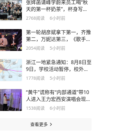
张姩菡请峰学蔚来员工喝“秋
天的第一杯奶茶”，杯身写
着：没有见面，但有想念；张
2768
阅读
6小时前
姩菡：满屏都是我的家人和底
气，评论区也是
第一轮胡彦斌拿下第一，齐豫
第二，万妮达第三，《歌手
2026》歌王之战帮唱环节结
2054
阅读
5小时前
束，“齐豫毛阿敏秒了”冲上热
搜
浙江一地紧急通知：8月8日至
9日，学校活动暂停，校外培
训机构暂停一切线下教育教学
1778
阅读
5小时前
活动！特大暴雨+16级大风来
袭，明起做好准备
“黄牛”谎称有“内部通道”带10
人进入王力宏西安演唱会现
场，实则撬围挡、躲死角、暗
1538
阅读
6小时前
地潜入，西安警方：张某被拘
留8日并罚款
查看更多