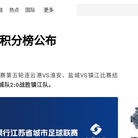
技
热点
国际
更多
及积分榜公布
球联赛第五轮连云港VS淮安、盐城VS镇江比赛结
城队2:0战胜镇江队。