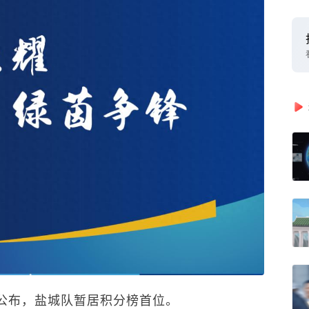
榜公布，盐城队暂居积分榜首位。