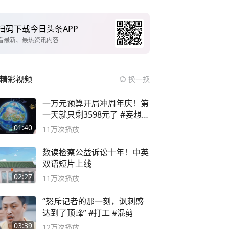
扫码下载今日头条APP
看最新、最热资讯内容
精彩视频
换一换
一万元预算开局冲周年庆！第
一天就只剩3598元了 #妄想山
海
01:40
11万
次播放
数读检察公益诉讼十年！中英
双语短片上线
02:27
11万
次播放
“怒斥记者的那一刻，讽刺感
达到了顶峰” #打工 #混剪
03:39
12万
次播放