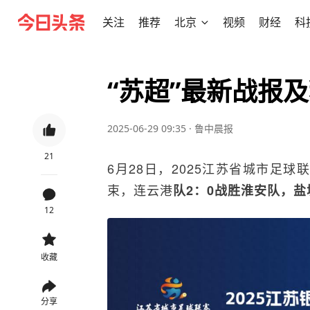
关注
推荐
北京
视频
财经
科
“苏超”最新战报
2025-06-29 09:35
·
鲁中晨报
21
6月28日，2025江苏省城市足
束，连云港
队2：0战胜淮安队，盐
12
收藏
分享