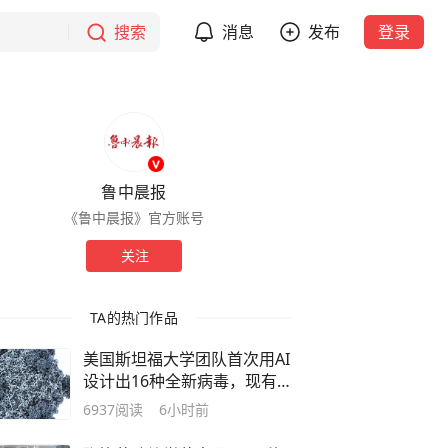
搜索
消息
发布
登录
鲁中晨报
《鲁中晨报》官方账号
关注
TA的热门作品
美国斯坦福大学团队首次用AI
设计出16种全新病毒，现有应
对手段无法将其遏制；网友称
6937
阅读
6小时前
末日可能变成现实，业内人
士：可能导致生物安全问题