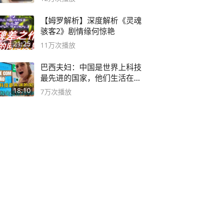
【姆罗解析】深度解析《灵魂
骇客2》剧情缘何惊艳
21:25
11万
次播放
巴西夫妇：中国是世界上科技
最先进的国家，他们生活在
2999年
18:10
7万
次播放