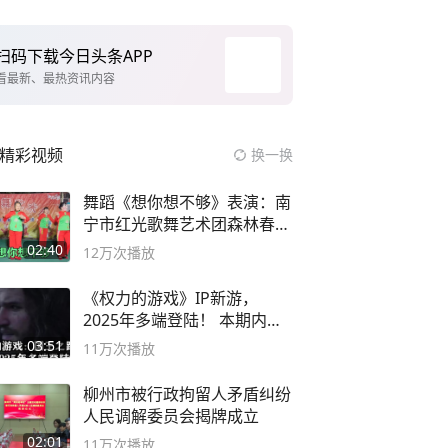
扫码下载今日头条APP
看最新、最热资讯内容
精彩视频
换一换
舞蹈《想你想不够》表演：南
宁市红光歌舞艺术团森林春红
舞蹈队。
02:40
12万
次播放
《权力的游戏》IP新游，
2025年多端登陆！ 本期内容
概要
03:51
11万
次播放
柳州市被行政拘留人矛盾纠纷
人民调解委员会揭牌成立
02:01
11万
次播放