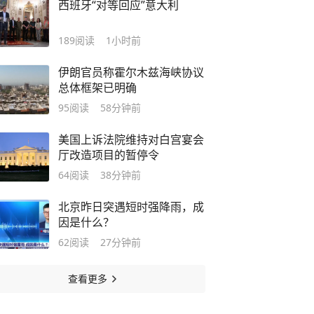
西班牙“对等回应”意大利
189
阅读
1小时前
伊朗官员称霍尔木兹海峡协议
总体框架已明确
95
阅读
58分钟前
美国上诉法院维持对白宫宴会
厅改造项目的暂停令
64
阅读
38分钟前
北京昨日突遇短时强降雨，成
因是什么？
62
阅读
27分钟前
查看更多