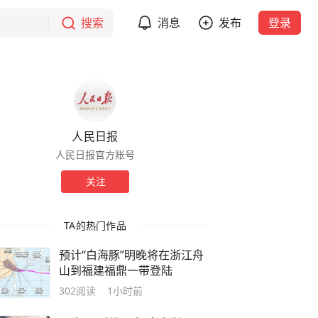
搜索
消息
发布
登录
人民日报
人民日报官方账号
关注
TA的热门作品
预计“白海豚”明晚将在浙江舟
山到福建福鼎一带登陆
302
阅读
1小时前