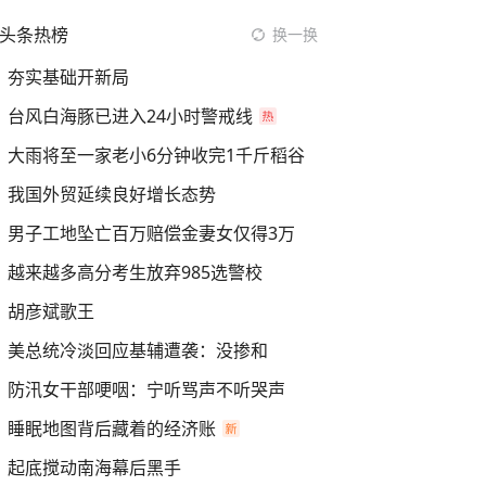
头条热榜
换一换
夯实基础开新局
台风白海豚已进入24小时警戒线
大雨将至一家老小6分钟收完1千斤稻谷
我国外贸延续良好增长态势
男子工地坠亡百万赔偿金妻女仅得3万
越来越多高分考生放弃985选警校
胡彦斌歌王
美总统冷淡回应基辅遭袭：没掺和
防汛女干部哽咽：宁听骂声不听哭声
睡眠地图背后藏着的经济账
起底搅动南海幕后黑手