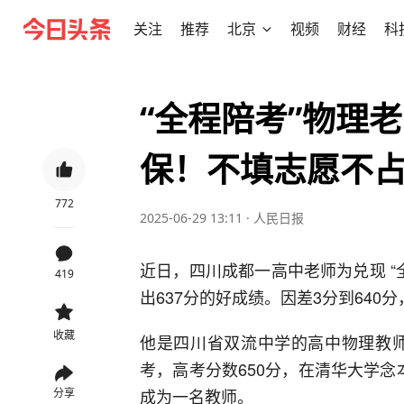
关注
推荐
北京
视频
财经
科
“全程陪考”物理老
保！不填志愿不
772
2025-06-29 13:11
·
人民日报
近日，四川成都一高中老师为兑现 “
419
出637分的好成绩。因差3分到640
收藏
他是四川省双流中学的高中物理教师
考，高考分数650分，在清华大学
成为一名教师。
分享