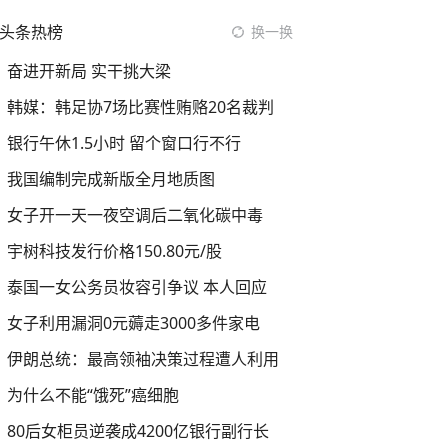
头条热榜
换一换
奋进开新局 实干挑大梁
韩媒：韩足协7场比赛性贿赂20名裁判
银行午休1.5小时 留个窗口行不行
我国编制完成新版全月地质图
女子开一天一夜空调后二氧化碳中毒
宇树科技发行价格150.80元/股
泰国一女公务员妆容引争议 本人回应
女子利用漏洞0元薅走3000多件家电
伊朗总统：最高领袖决策过程遭人利用
为什么不能“饿死”癌细胞
80后女柜员逆袭成4200亿银行副行长