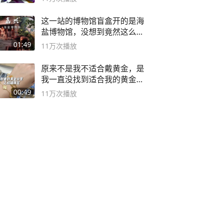
这一站的博物馆盲盒开的是海
盐博物馆，没想到竟然这么好
逛！
01:49
11万
次播放
原来不是我不适合戴黄金，是
我一直没找到适合我的黄金
😭
00:49
11万
次播放