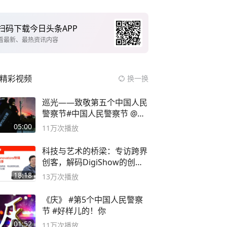
扫码下载今日头条APP
看最新、最热资讯内容
精彩视频
换一换
巡光——致敬第五个中国人民
警察节#中国人民警察节 @抖
音小助手
05:00
11万
次播放
科技与艺术的桥梁：专访跨界
创客，解码DigiShow的创新
之路
18:18
13万
次播放
《庆》 #第5个中国人民警察
节 #好样儿的！你
01:52
11万
次播放