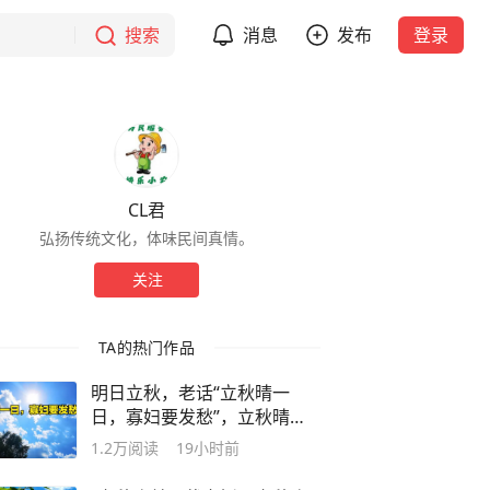
搜索
消息
发布
登录
CL君
弘扬传统文化，体味民间真情。
关注
TA的热门作品
明日立秋，老话“立秋晴一
日，寡妇要发愁”，立秋晴天
有何预兆？
1.2万
阅读
19小时前