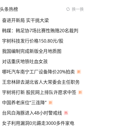
头条热榜
换一换
奋进开新局 实干挑大梁
韩媒：韩足协7场比赛性贿赂20名裁判
宇树科技发行价格150.80元/股
我国编制完成新版全月地质图
对话重庆地铁吐血女孩
哪吒汽车南宁工厂设备降价20%拍卖
王忠林辞去湖北省人大常委会主任职务
宇树将打新 股民网上排队许愿求中签
中国养老床位“三连降”
台风白海豚进入48小时警戒线
女子利用漏洞0元薅走3000多件家电