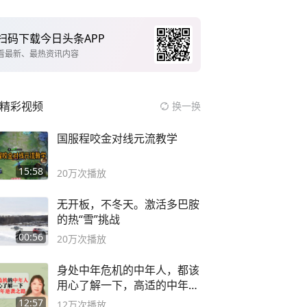
扫码下载今日头条APP
看最新、最热资讯内容
精彩视频
换一换
国服程咬金对线元流教学
15:58
20万
次播放
无开板，不冬天。激活多巴胺
的热“雪”挑战
00:56
20万
次播放
身处中年危机的中年人，都该
用心了解一下，高适的中年逆
袭之路
12:57
12万
次播放