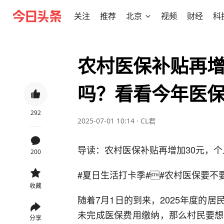
关注
推荐
北京
视频
财经
科
农村医保补贴再增
吗？看看今年医
292
2025-07-01 10:14
·
CL君
导读：农村医保补贴再增加30元，
200
#夏日生活打卡季#

#农村医保要不
收藏
随着7月1日的到来，2025年度的
未完成医保费用缴纳，那么村民要想
分享