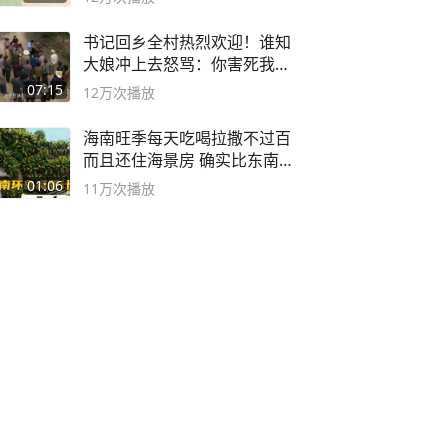
书记回乡全村热烈欢迎！谁知
大娘冲上去怒骂：你害死我儿
子
07:15
12万
次播放
海南旺季每天吃喝拉撒不过百
而且还住海景房 确实比东南
亚合适
01:06
11万
次播放