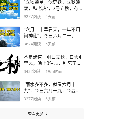
“立秋逢单，伏穿袄；立秋逢
双，秋老虎”，7号立秋，有何
预兆？
9277
阅读
4天前
“六月二十早看天，一年不用
问神仙”，今日六月二十，有
何预兆？
3624
阅读
5天前
不是迷信！明日立秋，白天4
禁忌，晚上3注意，别忘了告
诉家人
3432
阅读
19小时前
“雨水多不多，就看六月十
九”，今日六月十九，今夏雨
水会多吗？
3277
阅读
6天前
查看更多