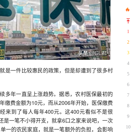
1
2
3
4
就是一件比较惠民的政策，但是却遭到了很多村
5
6
续多年一直呈上涨趋势。据悉，农村医保最初的
7
年缴费金额为10元，而从2006年开始，医保缴费
8
已经来到了每人每年400元。这400元看似不是很
9
还是一笔不小得开支，就拿6口之家来说吧，一次
10
收入单一的农民家庭，就是一笔额外的负担，会影响