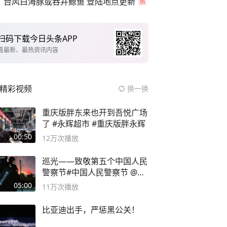
台风白海豚或吞并鲸鱼 登陆地点更新
扫码下载今日头条APP
看最新、最热资讯内容
精彩视频
换一换
重庆版胖东来也开到吾悦广场
了 #永辉超市 #重庆版胖永辉
00:50
12万
次播放
巡光——致敬第五个中国人民
警察节#中国人民警察节 @抖
音小助手
05:00
11万
次播放
比亚迪出手，严惩黑公关！