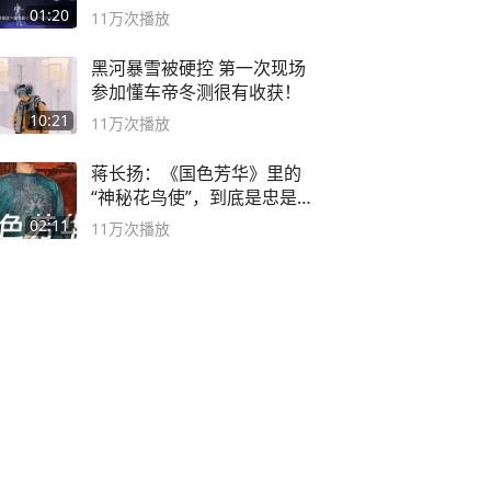
01:20
11万
次播放
黑河暴雪被硬控 第一次现场
参加懂车帝冬测很有收获！
10:21
11万
次播放
蒋长扬：《国色芳华》里的
“神秘花鸟使”，到底是忠是
奸？
02:11
11万
次播放