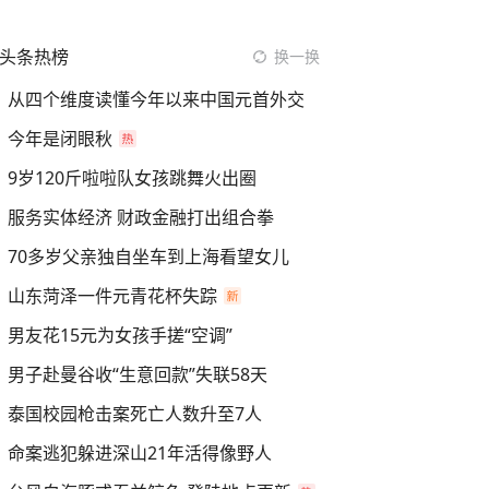
头条热榜
换一换
从四个维度读懂今年以来中国元首外交
今年是闭眼秋
9岁120斤啦啦队女孩跳舞火出圈
服务实体经济 财政金融打出组合拳
70多岁父亲独自坐车到上海看望女儿
山东菏泽一件元青花杯失踪
男友花15元为女孩手搓“空调”
男子赴曼谷收“生意回款”失联58天
泰国校园枪击案死亡人数升至7人
命案逃犯躲进深山21年活得像野人