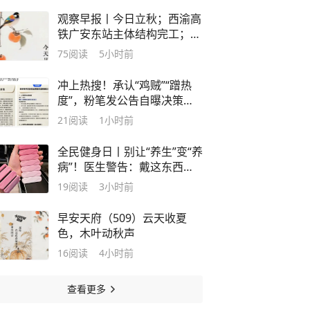
观察早报丨今日立秋；西渝高
铁广安东站主体结构完工；特
朗普宣布对多晶硅及其衍生产
75
阅读
5小时前
品加征关税
冲上热搜！承认“鸡贼”“蹭热
度”，粉笔发公告自曝决策失
误
21
阅读
1小时前
全民健身日丨别让“养生”变“养
病”！医生警告：戴这东西敲
键盘，小心手腕“过劳死”
19
阅读
3小时前
早安天府（509）云天收夏
色，木叶动秋声
16
阅读
4小时前
查看更多