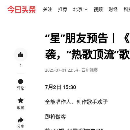
关注
推荐
北京
视频
财经
科
“星”朋友预告丨《
袭，“热歌顶流”
1
2025-07-01 22:54
·
四川观察
7月2日 15:30
评论
全能唱作人、创作歌手
欢子
收藏
即将做客
分享