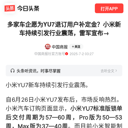
打开APP
多家车企愿为YU7退订用户补定金？小米新
车持续引发行业震荡，雷军宣布→
中国商报
关注
中国商报社官方账号
  2025-7-2 03:27
头条听资讯，时事尽掌握
去听全文
小米YU7新车持续引发行业震荡。
自6月26日小米YU7发布后，市场反响热烈。
小米汽车订购页面显示，
小米YU7标准版锁单
后交付周期为57—60周，Pro版为50—53
周，Max版为37—40周
。而目前小米智能制