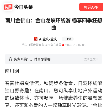
打开APP
南川金佛山：金山龙峡环线游 畅享四季狂想
曲
新重庆-重庆日报
关注
重庆日报传媒有限公司官方账号
  2025-7-2 07:06
头条听资讯，时事尽掌握
去听全文
南川网
春赏杜鹃夏漂流，秋徒步冬滑雪，自驾环线解
锁山野奇趣！在南川，您可纵享山地户外运动
的极致体验，亦可畅享一场健康养生的饕餮盛
宴，还可和心爱的人一起静享时光漫漫。“金佛