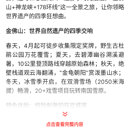
山+神龙峡+178环线”这一全景之旅，让你领略
世界遗产的四季狂想曲。
金佛山：世界自然遗产的四季交响
春天，4月起可徒步收集限定奖牌，野生古杜
鹃公园万花覆雪；夏天，去碧潭幽谷溯溪避
暑，10公里登顶路线穿越原始森林；秋天，绝
壁栈道观云海翻涌，“金龟朝阳”赏泼墨山水；
冬天，冰雪季开启，在双滑雪场（2050米海
拔）畅滑，20+戏雪项目玩转南国雪原。
特色体验：惊险刺激的狂欢盛宴
有亲子之选，5公里轻徒步+索道登顶，戏雪区
点击查看完整内容
雪上飞碟/毛毛虫狂欢；有硬核挑战，10公里