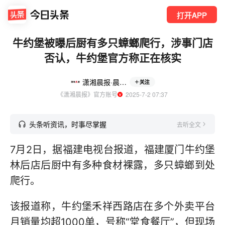
打开APP
牛约堡被曝后厨有多只蟑螂爬行，涉事门店
否认，牛约堡官方称正在核实
潇湘晨报·晨视频
关注
《潇湘晨报》官方账号
  2025-7-2 07:37
头条听资讯，时事尽掌握
去听全文
7月2日，据福建电视台报道，福建厦门牛约堡
林后店后厨中有多种食材裸露，多只蟑螂到处
爬行。
该报道称，牛约堡禾祥西路店在多个外卖平台
月销量均超1000单，号称“堂食餐厅”，但现场