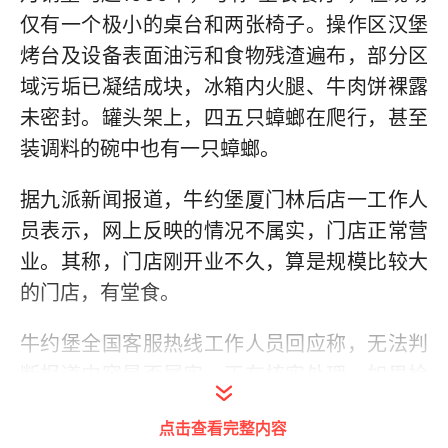
仅有一个极小的桌台和两张椅子。操作区汉堡
烤台及设备表面油污和食物残渣遍布，部分区
域污垢已凝结成块，冰箱内火腿、牛肉饼裸露
未密封。罐头架上，四五只蟑螂在爬行，甚至
装调料的碗中也有一只蟑螂。
据九派新闻报道，牛约堡厦门林后店一工作人
员表示，网上反映的情况不属实，门店正常营
业。其称，门店刚开业不久，算是规模比较大
的门店，有堂食。
牛约堡全国客服热线工作人员回应称，无法判
断报道内容是否属实，正在核实处理，如果检
查出来有问题，会罚款。其称，所报道内容可
点击查看完整内容
能性不大，因为每天都有监控查看门店操作规