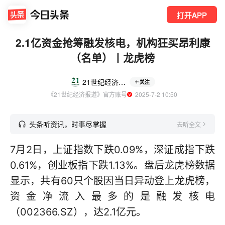
打开APP
2.1亿资金抢筹融发核电，机构狂买昂利康
（名单）丨龙虎榜
21世纪经济报道
关注
《21世纪经济报道》官方账号
  2025-7-2 10:50
头条听资讯，时事尽掌握
去听全文
7月2日，上证指数下跌0.09%，深证成指下跌
0.61%，创业板指下跌1.13%。盘后龙虎榜数据
显示，共有60只个股因当日异动登上龙虎榜，
资金净流入最多的是融发核电
（002366.SZ），达2.1亿元。