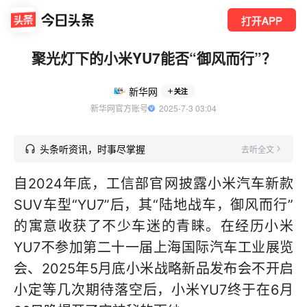
打开APP
聚光灯下的小米YU7能否“御风而行”？
新华网
关注
新华网官方账号
  2025-7-3 03:04
头条听资讯，时事尽掌握
去听全文
自2024年底，工信部官网披露小米汽车新款
SUV车型“YU7”后，其“陆地战车，御风而行”
的寓意收获了不少车迷的青睐。在经历小米
YU7不参加第二十一届上海国际汽车工业展览
会、2025年5月底小米战略新品发布会不开启
小定等几次期待落空后，小米YU7终于在6月