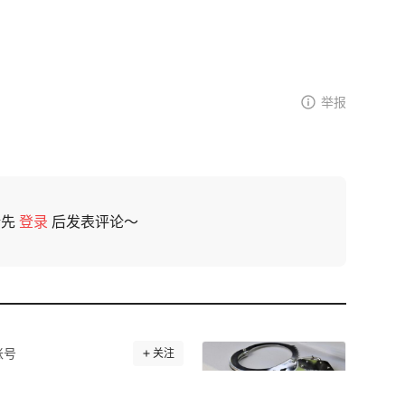
举报
请先
登录
后发表评论～
账号
关注
案件犯罪嫌疑人夏某钢被抓