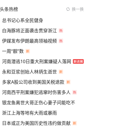
头条热榜
换一换
总书记心系全民健身
白海豚将正面袭击贯穿浙江
伊媒发布伊朗最高领袖视频
一周“靓”数
河南潜逃10日重大刑案嫌疑人落网
永和豆浆创始人林炳生逝世
多家A股公司收到美国关税退款
河南西平刑案嫌犯逃窜时伤害多人
银龙鱼离世大哥正伤心妻子问能吃不
浙江上海等地有大雨或暴雨
日本或正为美国历史性违约做贡献