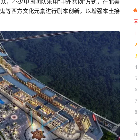
众，不少中国团队采用“中外共创”方式，在北美
鬼等西方文化元素进行剧本创新，以增强本土接
1
2
3
4
5
6
7
8
9
10