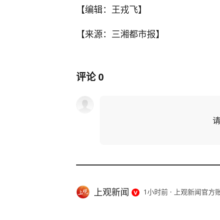
【编辑：王戎飞】
【来源：三湘都市报】
评论
0
上观新闻
1小时前
·
上观新闻官方
河南驻马店西平县“7·30”故意伤害