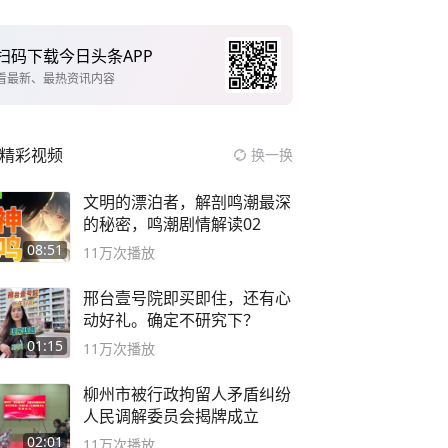
扫码下载今日头条APP
看最新、最热资讯内容
精彩视频
换一换
文明的漂泊者，解剖鸣潮最深
的秘密，鸣潮剧情解读02
08:51
11万
次播放
邢台壹号院即买即住，还有心
动好礼。确定不研究下？
01:15
11万
次播放
柳州市被行政拘留人矛盾纠纷
人民调解委员会揭牌成立
02:01
11万
次播放