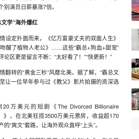
个别演员日薪暴涨7倍。
总文学”海外爆红
情设定扑面而来，《亿万富豪丈夫的双面人生》
吻醒了植物人老公》……这些“霸总+狗血+甜宠”
论区更是留言不断：“太好看了！”“快更新！”
情翻转的“黄金三秒”风靡北美。据了解，“霸总文
甚至让一位早年参与过《教父》影片拍摄的资深选
短剧《The Divorced Billionaire
人）》，在北美狂揽3500万美元票房，收益超170
的“爽文”套路，让海外观众直呼“上头”。