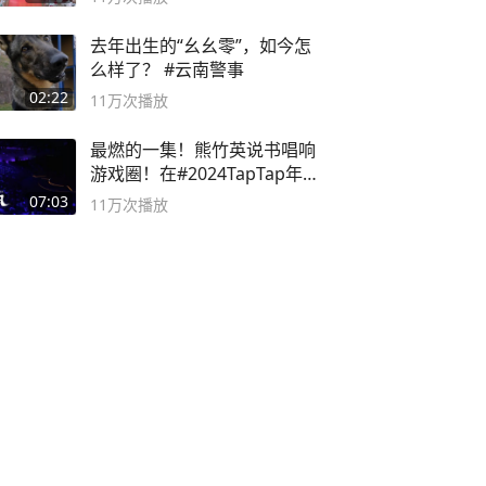
去年出生的“幺幺零”，如今怎
么样了？ #云南警事
02:22
11万
次播放
最燃的一集！熊竹英说书唱响
游戏圈！在#2024TapTap年
度游戏大赏
07:03
11万
次播放