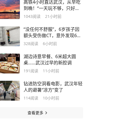
高铁4小时直达武汉，从早吃
到晚！“一天玩不够，只好多
订了一晚酒店”
1043
阅读
21小时前
“没任何不舒服”，6岁孩子因
额头受伤做CT，意外发现6颗
异物！爸妈脊背发凉
328
阅读
6小时前
湖边诗意早餐、6米超大圆
桌……武汉过早的新腔调
191
阅读
11小时前
钻进防空洞看电影，武汉年轻
人的避暑“凉方”变了
114
阅读
10小时前
查看更多