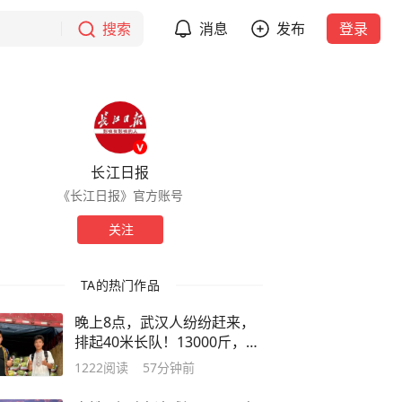
搜索
消息
发布
登录
长江日报
《长江日报》官方账号
关注
TA的热门作品
晚上8点，武汉人纷纷赶来，
排起40米长队！13000斤，一
个半小时被抢完，卖家：亏损
1222
阅读
57分钟前
上千元，很多人追着劝其涨价