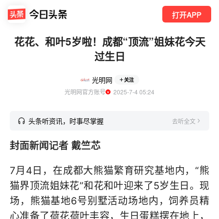
打开APP
花花、和叶5岁啦！成都“顶流”姐妹花今天
过生日
光明网
关注
光明网官方账号
  2025-7-4 05:24
头条听资讯，时事尽掌握
去听全文
封面新闻记者 戴竺芯
7月4日，在成都大熊猫繁育研究基地内，“熊
猫界顶流姐妹花”和花和叶迎来了5岁生日。现
场，熊猫基地6号别墅活动场地内，饲养员精
心准备了荷花荷叶丰容，生日蛋糕摆在地上，