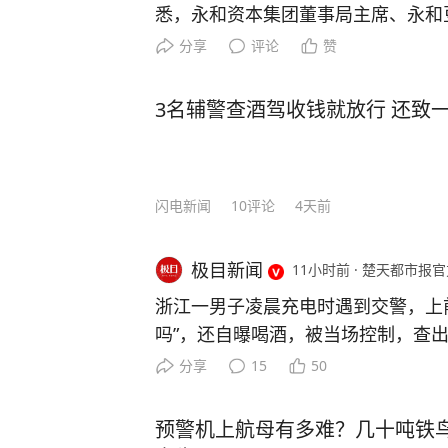
悉，永和资本集团董事局主席、永和
因病医治无效，不幸于2026年8月7
分享
评论
赞
永和资本集团方面表示，林炳生先生
人、核心领航人。林炳生创立永和豆
3名辅警查酒驾收钱就放行 还致
前瞻战略格局与稳健经营理念，带领
权投资、产业并购，开拓海外SPAC
范化的产业体系，为永和资本的规模
闪电新闻
10
评论
4天前
基。 业内及外界素以“豆哥”尊称林
彩，是照亮别人的灯塔”。（南方日
极目新闻
11小时前
·
楚天都市报官
浙江一男子凌晨充电时遇到交警，上
吗”，还自曝喝酒，被当场控制，查出
管部门查获一起饮酒后驾车“送上门”
分享
15
50
是怎么回事。 7月26日0时许，余
交警在加油站处理事故时，正在一旁
预警机上航母有多难？几十吨铁鸟
警在场，因好奇心驱使，下车走上前围