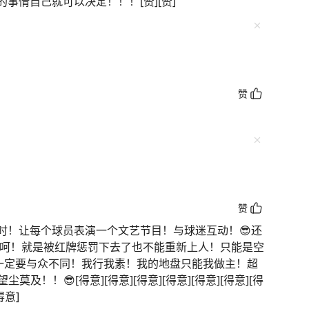
事情自己就可以决定！！！[赞][赞]
赞
赞
时！让每个球员表演一个文艺节目！与球迷互动！😎还
]呵呵！就是被红牌惩罚下去了也不能重新上人！只能是空
一定要与众不同！我行我素！我的地盘只能我做主！超
及！！😎[得意][得意][得意][得意][得意][得意][得
得意]