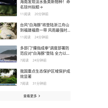
海南发现淡水鱼类新物种！命
名琼州拟鲿→
11
阅读
20分钟前
台风“白海豚”将登陆浙江舟山
到福建福鼎一带 风雨最强时
段将到来
11
阅读
24分钟前
多部门“攥指成拳”调度部署防
范应对“白海豚”登陆 全力以赴
护民生保安全
7
阅读
24分钟前
我国重点生态保护区域保护成
效显著
7
阅读
31分钟前
查看更多