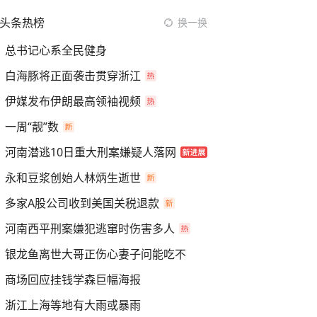
头条热榜
换一换
总书记心系全民健身
白海豚将正面袭击贯穿浙江
伊媒发布伊朗最高领袖视频
一周“靓”数
河南潜逃10日重大刑案嫌疑人落网
永和豆浆创始人林炳生逝世
多家A股公司收到美国关税退款
河南西平刑案嫌犯逃窜时伤害多人
银龙鱼离世大哥正伤心妻子问能吃不
商场回应挂钱学森巨幅海报
浙江上海等地有大雨或暴雨