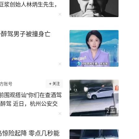
豆浆创始人林炳生先生，
日在台北逝世，享年70岁。
是永和资本集团奠基创始
浆，深耕实业数十载，以
一醉驾男子被撞身亡
集团布局大健康产业、股
上市业务，搭建起多元化规
扩张与基业长远筑牢根
炳生，评价其“活出自己的精
报）
方账号
关注
前围观搭讪“你们在查酒驾
醉驾 近日，杭州公安交
2
图
的违法案例。一起来看看
杭公安交管大队五常中队执勤
等候充电位的舒某见有交
惊险起降 零点几秒能
观“吃瓜”，并主动向交