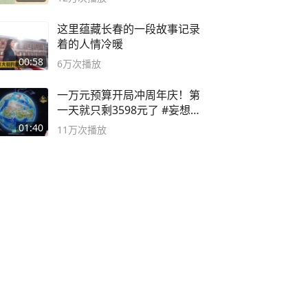
这里蕴藏长春的一段故事记录
着的人情冷暖
00:58
6万
次播放
一万元预算开局冲周年庆！第
一天就只剩3598元了 #妄想山
海
01:40
11万
次播放