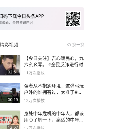
扫码下载今日头条APP
看最新、最热资讯内容
精彩视频
换一换
【今日关注】吾心暖民心，九
六幺幺零。 #全民反诈进行时
02:51
11万
次播放
强者从不抱怨环境，这弹弓玩
户外的谁拥有过，太准了#弹
弓#户外
00:15
12万
次播放
身处中年危机的中年人，都该
用心了解一下，高适的中年逆
袭之路
12:57
12万
次播放