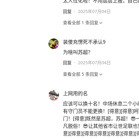
太人性化啦！不用层层上报，自己的
回复
·
2025年07月04日
查看全部
1
条回复
装傻充愣死不承认9
为啥叫苏超？
回复
·
2025年07月04日
查看全部
5
条回复
上网用的名
应该可以换十名！中场休息二个小
有守门员不能更换！[得意][得意
门！[得意]既然是苏超，苏超！
凡脱俗！😎让其他省市让世足联也望尘莫
意][得意][得意][得意][得意][得意][