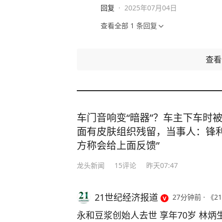
回复
·
2025年07月04日
查看全部
1
条回复
查
车门音响变“暗器”？车主下车时
面有皮肤组织残留，当事人：锋利
方称会给上面反馈”
龙头新闻
15
评论
昨天07:47
21世纪经济报道
27分钟前
·
《21
永和豆浆创始人去世 享年70岁 林炳