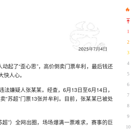
1
2
3
4
人动起了“歪心思”，高价倒卖门票牟利，最后钱还
大快人心。
5
6
法嫌疑人张某某。经查，6月13日至6月14日，
7
卖“苏超”门票13张并牟利。目前，张某某已被处
8
9
苏超”）全网出圈，场场爆满一票难求，赛事的巨
10