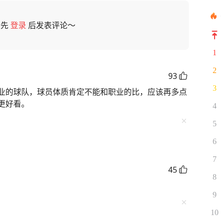
请先
登录
后发表评论～
1
2
93
3
业的球队，球员体质肯定不能和职业的比，应该再多点
更好看。
4
5
6
7
45
8
9
10