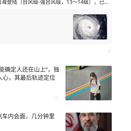
沿海登陆（台风级-强台风级，13～14级），已排
可能。 “白海豚”动态 2026年第13号台风“白海
“白海豚”今天（9日）15时位于浦东南汇嘴南偏东
.1度、东经121.8度，中心附近最大风力有14级
压为950百帕，七级风圈半径为300～450公里，
级风圈半径100公里。预计，“白海豚”将以每小时2
度变化不大。 “白海豚”路径及风雨影响研判 路
结果，预计“白海豚”将于今天16-20时在浙江温岭
，13～14级）。 登陆后，“白海豚”强度将明显
本能确定人还在山上”，独
方向移动，10日白天进入江西，逐渐远离本区。
人心，其最后轨迹定位
风雨影响 预计傍晚前后随着台风登陆，受其外围雨
晚到明天早晨过程累积雨量50～100毫米，局
～9级，杭州湾沿岸9～11级。此外，今明天本区有
时发布相关预报预警信息。 随着台风西行远离，
汽车内会面，几分钟里
 台风“白海豚”影响期间降水预报图 明日早高峰
可能出现明显风雨，预计累积降雨60～100毫米、