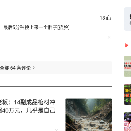
18
最后5分钟换上来一个胖子[捂脸]
看全部
64
条评论
板：14副成品棺材冲
40万元，几乎是自己