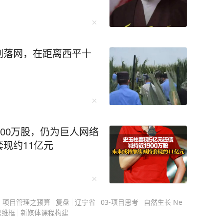
～80毫米。[图片]
刚落网，在距离西平十
900万股，仍为巨人网络
现约11亿元
项目管理之预算
复盘
辽宁省
03-项目思考
自然生长 Ne
思维框
新媒体课程构建