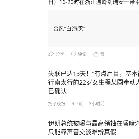
日）16-20时在浙江温岭到瑞安一带
除“白海豚”登陆后在上海附近回旋打转的
豚”路径趋势研判图 今年第13号台风
方向约305公里的海面上，就是北纬28
台风“白海豚”
（强台风级，45米/秒），中心最低气
十级风圈半径200～250公里，十二
0公里左右的速度向偏西方向移动，强
分享
评论
赞
径和强度预报 根据“海司”模型的预报
到瑞安一带沿海登陆（台风级-强台风级
失联已达13天！“有点眉目，基
减弱，沿浙江南部山区继续向西偏北
行南太行的22岁女生程某圆牵动
台风“白海豚”影响期间风力预报图 
已确认
带影响，本区风雨将逐渐加强，今天傍
扬子晚报
4
评论
3小时前
部100～150毫米。陆地阵风可达8
龙卷潜势，区气象台将加强监测，及
伊朗总统被曝与最高领袖在昏暗
预计明天中午以后本区风雨逐渐减弱。
只能靠声音交谈难辨真假
天气 明天早高峰期间（06-09时）