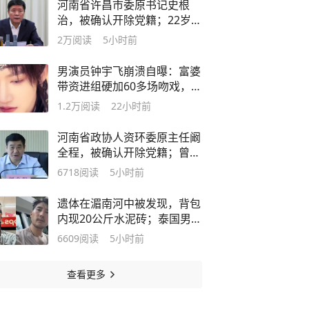
河南省许昌市委原书记史根
治，被确认开除党籍；22岁当
镇长，曾罕见“路边接访”；长
2万
阅读
5小时前
期任职河南，曾任周口市副市
长、商丘市常务副市长等职
男演员钟宇飞崩溃自曝：富婆
带资进组硬加60多场吻戏，伸
舌头，还往嘴里吐口水，坦言
1.2万
阅读
22小时前
“不敢得罪，只能强忍”；该短
剧仅上线数日就下线了
河南省政协人资环委原主任阚
全程，被确认开除党籍；曾长
期执掌“亚洲最大医院”郑大一
6718
阅读
5小时前
附院；曾任郑大一附院院长、
河南省卫健委主任等职务
遗体在湄南河中被发现，背包
内现20公斤水泥砖；泰国男团
前成员凌晨骑自行车离家后失
6609
阅读
5小时前
联；警方称死因仍在调查中
查看更多