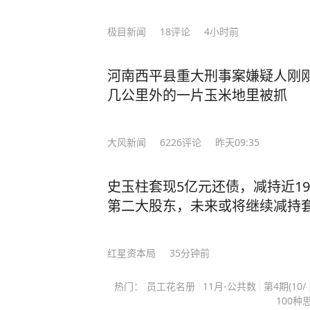
局部140～160毫米、最大小时雨强60
极目新闻
18
评论
4小时前
河南西平县重大刑事案嫌疑人刚
几公里外的一片玉米地里被抓
大风新闻
6226
评论
昨天09:35
史玉柱套现5亿元还债，减持近1
第二大股东，未来或将继续减持套
红星资本局
35分钟前
热门：
员工花名册
11月-公共数
第4期(10/
100种