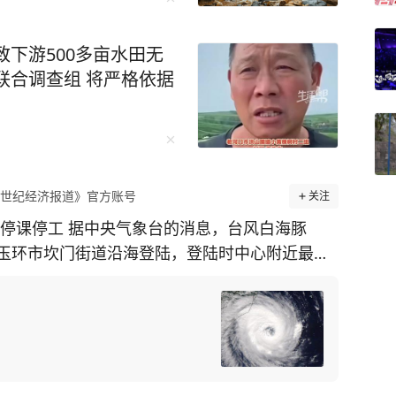
致下游500多亩水田无
联合调查组 将严格依据
1世纪经济报道》官方账号
关注
断停课停工 据中央气象台的消息，台风白海豚
玉环市坎门街道沿海登陆，登陆时中心附近最大
气压945百帕。注意安全，防洪避险不能大意。戳↓
要领 白海豚提前登陆 防洪避险不能大意。戳↓
橙、红四级预警与撤离要领，科学应对，安全度