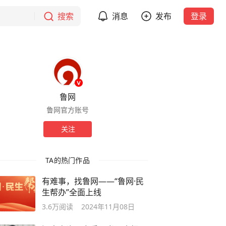
搜索
消息
发布
登录
鲁网
鲁网官方账号
关注
TA的热门作品
有难事，找鲁网——“鲁网·民
生帮办”全面上线
3.6万
阅读
2024年11月08日