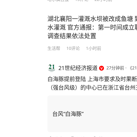
湖北襄阳一灌溉水坝被改成鱼塘 
水灌溉 官方通报：第一时间成立
调查结果依法处置
生活帮
10
评论
1小时前
21世纪经济报道
27分钟前
·
《2
白海豚提前登陆 上海市要求及时果
（强台风级）的中心已在浙江省台州
风力14级（42米/秒），中心最低
↓ 转发周知~防洪避险牢记这些撤离
↓，一个视频带你读懂洪水蓝、黄、
台风“白海豚”
汛。（新华社）[图片]