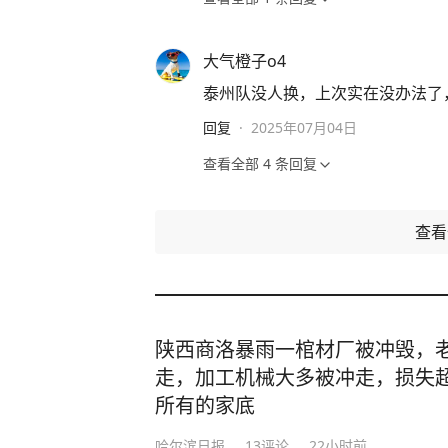
大气橙子o4
泰州队没人换，上次实在没办法了，
回复
·
2025年07月04日
查看全部
4
条回复
查
陕西商洛暴雨一棺材厂被冲毁，老
走，加工机械大多被冲走，损失超
所有的家底
哈尔滨日报
13
评论
22小时前