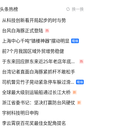
头条热榜
换一换
从科技创新看开局起步的时与势
台风白海豚正式登陆
上海中心千吨“镇楼神器”摆动明显
前7个月我国区域外贸增势稳健
于东来回应胖东来近25年老店年底关闭
台湾记者直面白海豚紧抓杆不敢松手
司机瞥见竹子晃动紧急停车躲过滑坡
全球最大级别运输船通过长江大桥
浙江省委书记：坚决打赢防台风硬仗
宇树科技明日申购
李云霄获百花奖最佳女配角提名