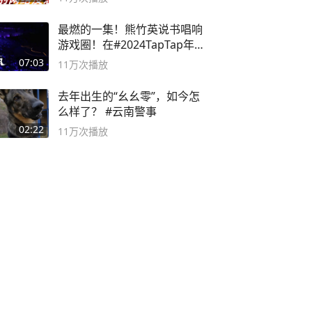
最燃的一集！熊竹英说书唱响
游戏圈！在#2024TapTap年
度游戏大赏
07:03
11万
次播放
去年出生的“幺幺零”，如今怎
么样了？ #云南警事
02:22
11万
次播放