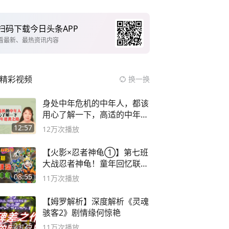
扫码下载今日头条APP
看最新、最热资讯内容
精彩视频
换一换
身处中年危机的中年人，都该
用心了解一下，高适的中年逆
袭之路
12:57
12万
次播放
【火影×忍者神龟①】第七班
大战忍者神龟！童年回忆联动
论武？
08:55
11万
次播放
【姆罗解析】深度解析《灵魂
骇客2》剧情缘何惊艳
21:25
11万
次播放