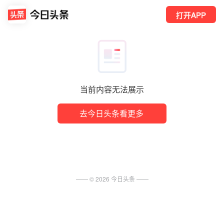
打开APP
当前内容无法展示
去今日头条看更多
—— ©
2026
今日头条
——