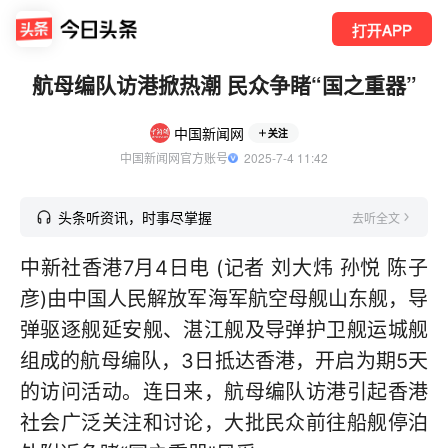
打开APP
航母编队访港掀热潮 民众争睹“国之重器”
中国新闻网
关注
中国新闻网官方账号
  2025-7-4 11:42
头条听资讯，时事尽掌握
去听全文
中新社香港7月4日电 (记者 刘大炜 孙悦 陈子
彦)由中国人民解放军海军航空母舰山东舰，导
弹驱逐舰延安舰、湛江舰及导弹护卫舰运城舰
组成的航母编队，3日抵达香港，开启为期5天
的访问活动。连日来，航母编队访港引起香港
社会广泛关注和讨论，大批民众前往船舰停泊