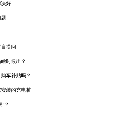
解决好
问题
留言提问
贴啥时候出？
有购车补贴吗？
家安装的充电桩
表”？