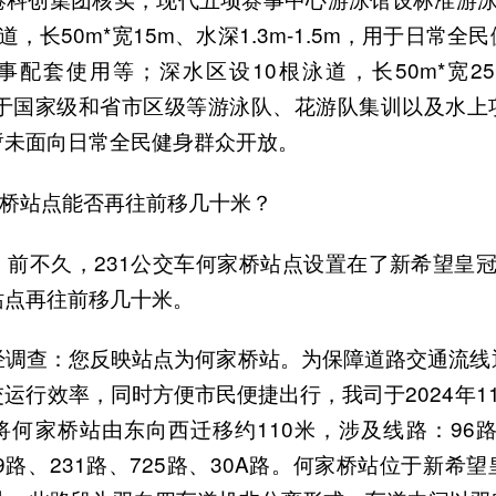
，长50m*宽15m、水深1.3m-1.5m，用于日常
配套使用等；深水区设10根泳道，长50m*宽25m
要用于国家级和省市区级等游泳队、花游队集训以及水上
暂未面向日常全民健身群众开放。
家桥站点能否再往前移几十米？
：前不久，231公交车何家桥站点设置在了新希望皇冠
站点再往前移几十米。
经调查：您反映站点为何家桥站。为保障道路交通流线
运行效率，同时方便市民便捷出行，我司于2024年1
何家桥站由东向西迁移约110米，涉及线路：96路、
69路、231路、725路、30A路。何家桥站位于新希