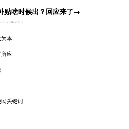
补贴啥时候出？回应来了→
07-04 20:09
生为本
有所应
线
便民关键词