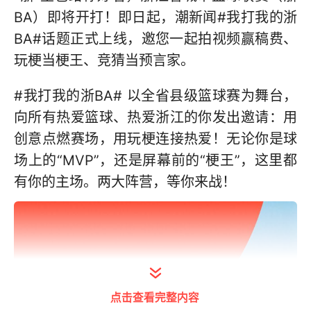
BA）即将开打！即日起，潮新闻#我打我的浙
BA#话题正式上线，邀您一起拍视频赢稿费、
玩梗当梗王、竞猜当预言家。
#我打我的浙BA# 以全省县级篮球赛为舞台，
向所有热爱篮球、热爱浙江的你发出邀请：用
创意点燃赛场，用玩梗连接热爱！无论你是球
场上的“MVP”，还是屏幕前的“梗王”，这里都
有你的主场。两大阵营，等你来战！
点击查看完整内容