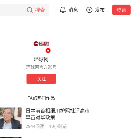
搜索
消息
发布
登录
环球网
环球网官方账号
关注
TA的热门作品
日本前首相细川护熙批评高市
早苗对华政策
2944
阅读
10小时前