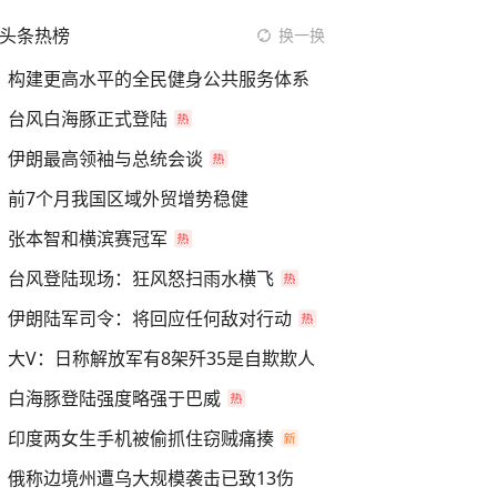
头条热榜
换一换
构建更高水平的全民健身公共服务体系
台风白海豚正式登陆
伊朗最高领袖与总统会谈
前7个月我国区域外贸增势稳健
张本智和横滨赛冠军
台风登陆现场：狂风怒扫雨水横飞
伊朗陆军司令：将回应任何敌对行动
大V：日称解放军有8架歼35是自欺欺人
白海豚登陆强度略强于巴威
印度两女生手机被偷抓住窃贼痛揍
俄称边境州遭乌大规模袭击已致13伤