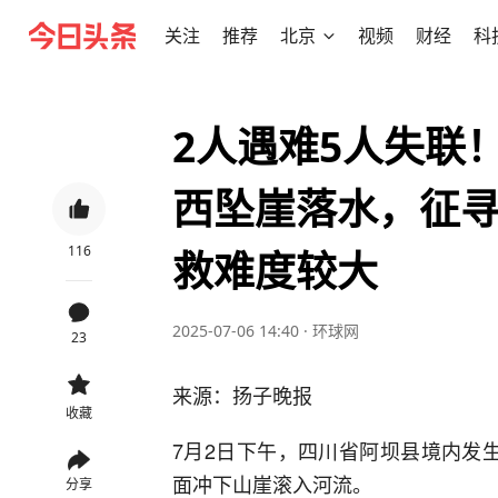
关注
推荐
北京
视频
财经
科
2人遇难5人失联
西坠崖落水，征
116
救难度较大
2025-07-06 14:40
·
环球网
23
来源：扬子晚报
收藏
7月2日下午，四川省阿坝县境内发
面冲下山崖滚入河流。
分享