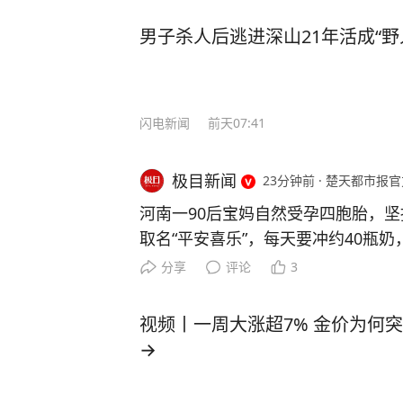
男子杀人后逃进深山21年活成“野
闪电新闻
前天07:41
极目新闻
23分钟前
·
楚天都市报官
河南一90后宝妈自然受孕四胞胎，坚
取名“平安喜乐”，每天要冲约40瓶奶
90后宝妈火了！自然受孕怀上四胞
分享
评论
3
取了个温暖的名字——平安喜乐。 可
是常人难以想象的艰辛。怀上四胞胎
视频丨一周大涨超7% 金价为何
胎，但宝妈说什么也舍不得放弃任何
→
肚，一路咬牙坚持到了36周，“我多
一些。” 来源：视频截图 四个小家