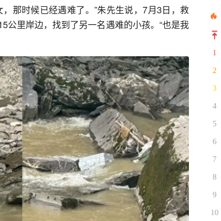
女，那时候已经遇难了。”朱先生说，7月3日，救
15公里岸边，找到了另一名遇难的小孩。“也是我
1
2
3
4
5
6
7
8
9
10