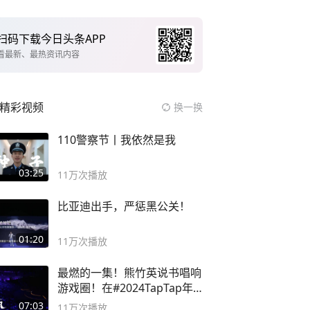
扫码下载今日头条APP
看最新、最热资讯内容
精彩视频
换一换
110警察节丨我依然是我
03:25
11万
次播放
比亚迪出手，严惩黑公关！
01:20
11万
次播放
最燃的一集！熊竹英说书唱响
游戏圈！在#2024TapTap年
度游戏大赏
07:03
11万
次播放