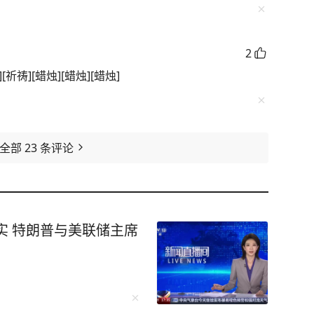
2
祈祷][蜡烛][蜡烛][蜡烛]
看全部
23
条评论
实 特朗普与美联储主席