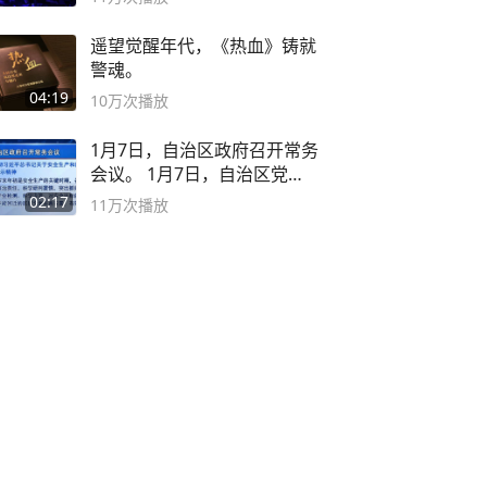
遥望觉醒年代，《热血》铸就
警魂。
04:19
10万
次播放
1月7日，自治区政府召开常务
会议。 1月7日，自治区党委
副书记
02:17
11万
次播放