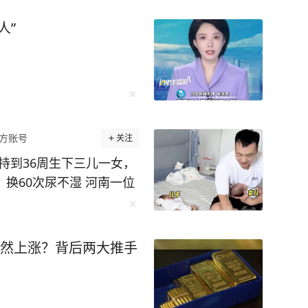
人”
方账号
关注
持到36周生下三儿一女，
，换60次尿不湿 河南一位
胎，三儿一女，还给孩子们
这份“四倍快乐”的背后，
风险极高，医生曾建议减
突然上涨？背后两大推手
一个，硬是挺着超大孕
坚持一天，他们就能更健康
伙的到来，让全家人齐上阵