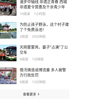
漫步中轴线 非遗正青春 西城
非遗夏令营惠及千余青少年
10
阅读
1小时前
为防止孩子野泳，这个村子建
了个免费泳池！
2
阅读
20分钟前
天刚蒙蒙亮，篓子“占满”了公
交车
0
阅读
1分钟前
借汛情造谣博流量 多人被警
方行政处罚
0
阅读
12分钟前
查看更多