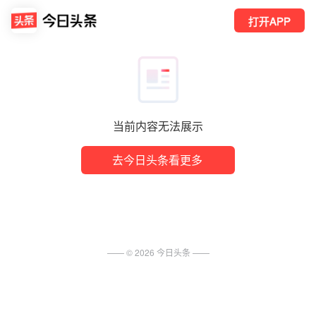
打开APP
当前内容无法展示
去今日头条看更多
—— ©
2026
今日头条
——