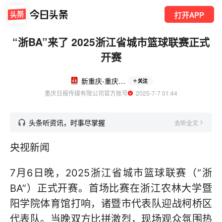
打开APP
“浙BA”来了 2025浙江省城市篮球联赛正式
开赛
新重庆-重庆日报
关注
重庆日报传媒有限公司官方账号
  2025-7-7 01:44
头条听资讯，时事尽掌握
去听全文
央视新闻
7月6日晚，2025浙江省城市篮球联赛（“浙
BA”）正式开赛。首场比赛在浙江农林大学暨
阳学院体育馆打响，诸暨市代表队迎战柯桥区
代表队。当晚双方比拼激烈，现场观众氛围热