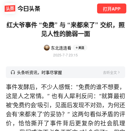
打开APP
红大爷事件 “免费” 与 “来都来了” 交织，照
见人性的脆弱一面
东北连连看
关注
2025-7-7 23:15
头条听资讯，时事尽掌握
去听全文
事件发酵后，不少人感慨：“免费的谁不想要，
这是人之常情。” 也有人犀利反问：“就算最初
被‘免费约会’吸引，见面后发现不对劲，为何还
会有‘来都来了’的妥协？” 这两句看似矛盾的评
价，恰恰撕开了事件背后更复杂的社会肌理