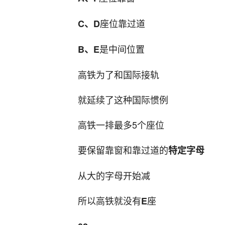
座位靠过道
C、D
是中间位置
B、E
高铁为了和国际接轨
就延续了这种国际惯例
高铁一排最多5个座位
要保留靠窗和靠过道的
特定字母
从大的字母开始减
所以高铁就没有
座
E