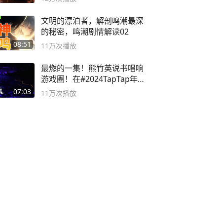
文明的漂泊者，解剖鸣潮最深
的秘密，鸣潮剧情解读02
08:51
11万
次播放
最燃的一集！熊竹英说书唱响
游戏圈！在#2024TapTap年
度游戏大赏
07:03
11万
次播放