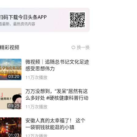
扫码下载今日头条APP
看最新、最热资讯内容
精彩视频
换一换
微视频｜追随总书记文化足迹
感受思想伟力
03:20
11万
次播放
万万没想到，“发呆”居然有这
么多好处 #硬核健康科普行动
03:25
11万
次播放
安徽人真的太幸福了！ 这个
一袋铜钱就能逛的小镇
01:03
12万
次播放