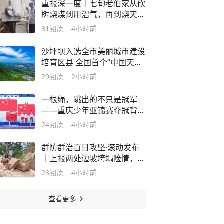
重报深一度｜七旬老伯家从砍
树烧煤到用沼气，再到烧天然
气、用电——四次炉火变迁，
31
阅读
4小时前
照见“绿色中国”
沙坪坝入选全市美丽城市建设
培育区县 全国首个“中国天然
氧吧”中心城区这样“点绿成金”
29
阅读
2小时前
一根绳，跳出的不只是冠军
——重庆少年亚锦赛夺冠背后
的故事
24
阅读
4小时前
群防群治百日攻坚·滚动发布
｜上报两处边坡垮塌险情，梁
平一村民获1000元奖励
23
阅读
4小时前
查看更多