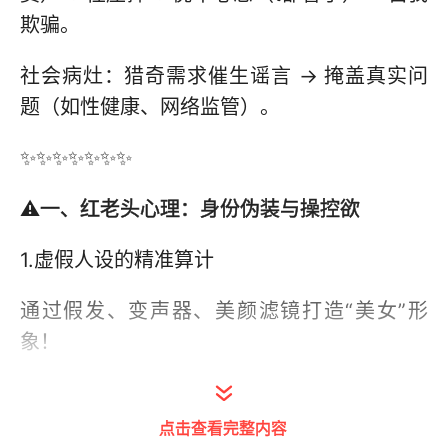
欺骗。
社会病灶：猎奇需求催生谣言 → 掩盖真实问
题（如性健康、网络监管）。
✨✨✨✨✨✨✨
⚠️
一、红老头心理：身份伪装与操控欲
1.虚假人设的精准算计
通过假发、变声器、美颜滤镜打造“美女”形
象！
心理学动机：利用“低门槛礼物”，筛选警惕性
低、想占便宜的目标，制造“生活化”氛围，降
点击查看完整内容