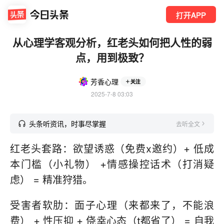
打开APP
从心理学客观分析，红老头如何把人性的弱
点，用到极致？
芳香心理
关注
2025-7-8 03:03
头条听资讯，时事尽掌握
去听全文
红老头套路：欲望诱惑（免费x邀约）+ 低成
本门槛（小礼物） +情感操控话术（打消疑
虑） = 精准狩猎。
受害者软肋：面子心理（来都来了，不能浪
费） + 性压抑 + 侥幸心态（t都省了） = 自我