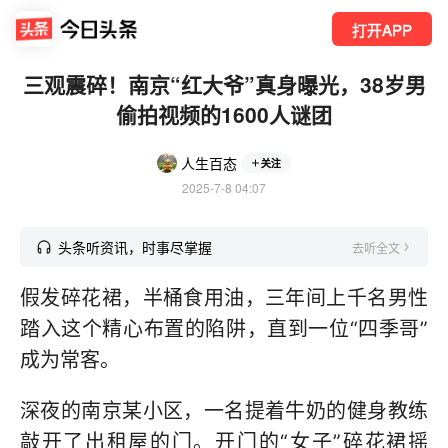
打开APP
三观震碎！南京“红大爷”真身曝光，38岁男
偷拍视频的1600人谜团
人生百态
关注
2025-7-8 04:07
头条听资讯，时事尽掌握
去听全文
假发碎花裙，半桶食用油，三年间上千名男性
踏入这个精心布置的陷阱，直到一位“四季哥”
成为常客。
深夜的南京某小区，一名提着牛奶的健身教练
敲开了出租屋的门。开门的“女子”碎花裙摇