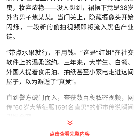
曳，妆容浓艳——没人想到，裙摆下竟是38岁
外省男子焦某某。当门关上，隐藏摄像头开始
闪烁，一段新的偷拍视频即将流入黑色产业
链。
“带点水果就行，不用钱。”这是“红姐”在社交
软件上的温柔邀约。三年来，大学生、白领、
外国人提着食用油、抽纸甚至小家电走进这间
屋子，以为邂逅了“真爱”。
直到警方破门而入，查获数百段私密视频，网
传“60岁大爷征服1691名直男”的都市传说瞬间
引爆全网。
警方通报击碎了网络狂欢：所谓“60岁大爷”实
点击查看完整内容