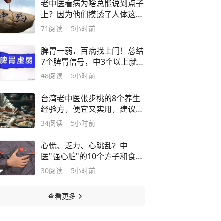
老中医看病为啥总能说到点子
上？因为他们摸透了人体这几
条"铁律"
71
阅读
5小时前
脾胃一弱，百病找上门！总结
7个脾胃信号，中3个以上就要
当心了
48
阅读
5小时前
台湾老中医张步桃的8个养生
经验方，便宜又实用，建议收
藏
34
阅读
5小时前
心慌、乏力、心跳乱？中
医"强心脏"的10个方子和食疗
方，对症管用
30
阅读
5小时前
查看更多