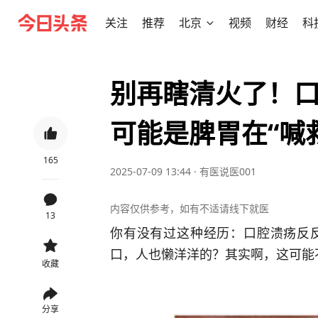
关注
推荐
北京
视频
财经
科
别再瞎清火了！
可能是脾胃在“喊
165
2025-07-09 13:44
·
有医说医001
内容仅供参考，如有不适请线下就医
13
你有没有过这种经历：口腔溃疡反
口，人也懒洋洋的？其实啊，这可能
收藏
分享