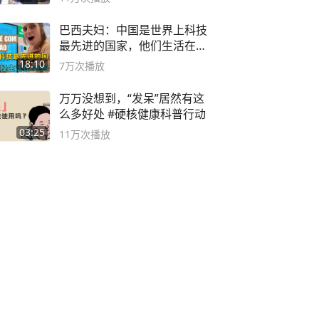
巴西夫妇：中国是世界上科技
最先进的国家，他们生活在
2999年
18:10
7万
次播放
万万没想到，“发呆”居然有这
么多好处 #硬核健康科普行动
03:25
11万
次播放