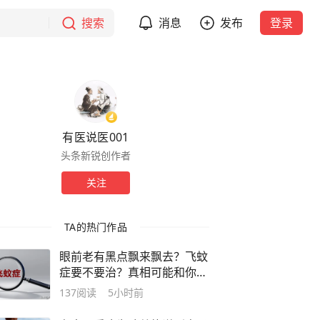
搜索
消息
发布
登录
有医说医001
头条新锐创作者
关注
TA的热门作品
眼前老有黑点飘来飘去？飞蚊
症要不要治？真相可能和你想
的不一样
137
阅读
5小时前