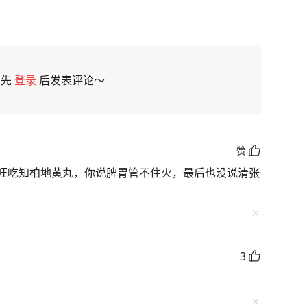
请先
登录
后发表评论～
赞
旺吃知柏地黄丸，你说脾胃管不住火，最后也没说清张
3