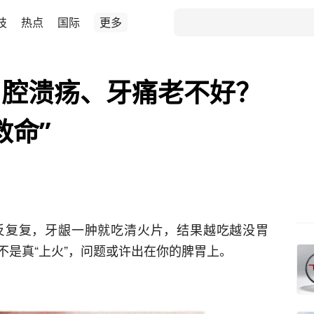
技
热点
国际
更多
口腔溃疡、牙痛老不好？
救命”
反复复，牙龈一肿就吃清火片，结果越吃越没胃
不是真“上火”，问题或许出在你的脾胃上。