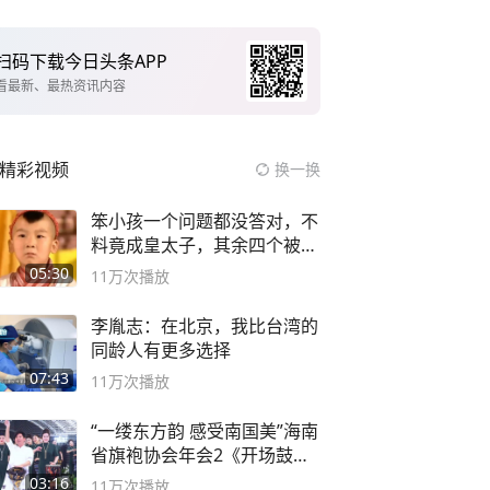
扫码下载今日头条APP
看最新、最热资讯内容
精彩视频
换一换
笨小孩一个问题都没答对，不
料竟成皇太子，其余四个被处
死
05:30
11万
次播放
李胤志：在北京，我比台湾的
同龄人有更多选择
07:43
11万
次播放
“一缕东方韵 感受南国美”海南
省旗袍协会年会2《开场鼓》
二团
03:16
11万
次播放