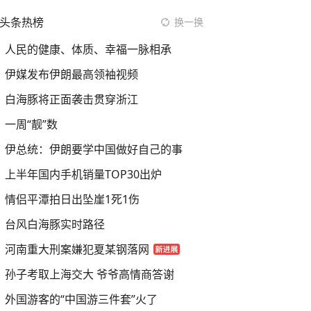
头条热榜
换一换
人民的健康、体质、幸福一脉相承
伊媒发布伊朗最高领袖视频
白海豚将正面袭击贯穿浙江
一周“靓”数
伊总统：伊朗要学中国做好自己的事
上半年国内手机销量TOP30出炉
情侣平潭拍日出坠崖1死1伤
台风白海豚实时路径
河南重大刑案嫌犯夏某钢落网
孙子考取上海交大 爷爷高情商答谢
外国游客的“中国游三件套”火了