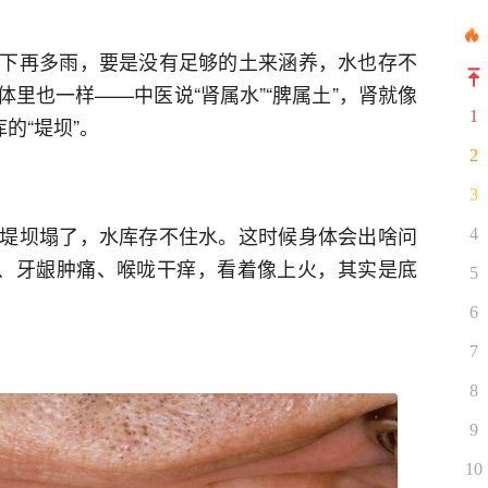
下再多雨，要是没有足够的土来涵养，水也存不
里也一样——中医说“肾属水”“脾属土”，肾就像
1
的“堤坝”。
2
3
堤坝塌了，水库存不住水。这时候身体会出啥问
4
疡、牙龈肿痛、喉咙干痒，看着像上火，其实是底
5
6
7
8
9
10