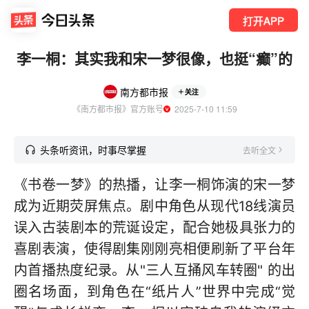
打开APP
李一桐：其实我和宋一梦很像，也挺“癫”的
南方都市报
关注
《南方都市报》官方账号
  2025-7-10 11:59
头条听资讯，时事尽掌握
去听全文
《书卷一梦》的热播，让李一桐饰演的宋一梦
成为近期荧屏焦点。剧中角色从现代18线演员
误入古装剧本的荒诞设定，配合她极具张力的
喜剧表演，使得剧集刚刚亮相便刷新了平台年
内首播热度纪录。从"三人互捅风车转圈" 的出
圈名场面，到角色在“纸片人”世界中完成“觉