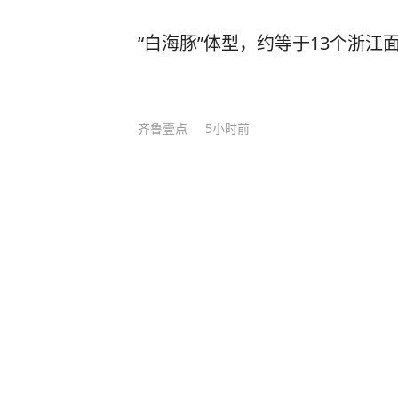
“白海豚”体型，约等于13个浙江
齐鲁壹点
5小时前
中国是否计划在太平洋海底开采
济宁新闻网
4小时前
弹药充足为何还要追加库存？特
点紧张