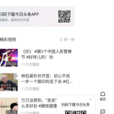
扫码下载今日头条APP
看最新、最热资讯内容
精彩视频
换一换
《庆》 #第5个中国人民警察
节 #好样儿的！你
01:52
11万
次播放
林伯渠外孙齐放：初心不改
一步一个脚印的走下去 #红船
论坛
03:49
11万
次播放
首页
万万没想到，“发呆”居然有这
扫码下载今日头条
么多好处 #硬核健康科普行动
03:25
11万
次播放