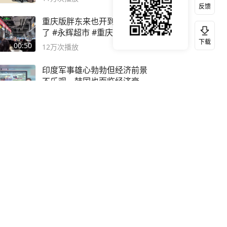
反馈
重庆版胖东来也开到吾悦广场
了 #永辉超市 #重庆版胖永辉
下载
00:50
12万
次播放
印度军事雄心勃勃但经济前景
不乐观，韩国也面临经济衰退
风险
00:21
3万
次播放