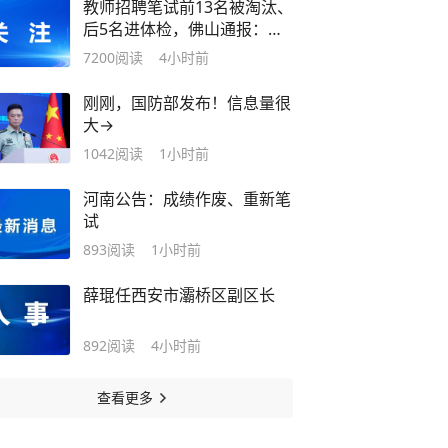
教师招聘笔试前13名被淘汰、
后5名进体检，佛山通报：已
叫停，成立调查组
7200
阅读
4小时前
刚刚，国防部发布！信息量很
大→
1042
阅读
1小时前
河南公告：成绩作废、重新笔
试
893
阅读
1小时前
薛琨任西安市灞桥区副区长
892
阅读
4小时前
查看更多