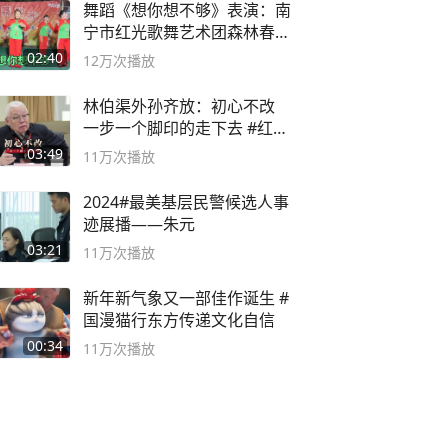
舞蹈《想你想不够》表演：南
宁市红光歌舞艺术团森林春红
舞蹈队。
02:40
12万
次播放
林伯渠外孙齐放：初心不改
一步一个脚印的走下去 #红船
论坛
03:49
11万
次播放
2024#最美基层民警候选人事
迹展播——朱元
03:21
11万
次播放
新年新气象又一部佳作诞生 #
国漫猫行东方传递文化自信
00:34
11万
次播放