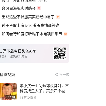
台风白海豚实时路径
出现这些不舒服其实已经中暑了
孙子考取上海交大 爷爷高情商答谢
如何看待印度打听雅下水电项目细节
扫码下载今日头条APP
看最新、最热资讯内容
精彩视频
换一换
笨小孩一个问题都没答对，不
料竟成皇太子，其余四个被处
死
05:30
11万
次播放