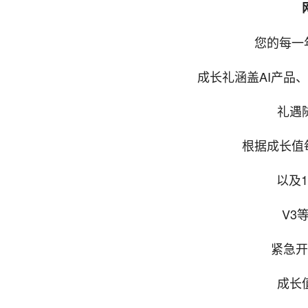
您的每一
成长礼涵盖AI产品
礼遇
根据成长值每
以及1
V3
紧急开
成长