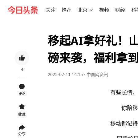
关注
推荐
北京
视频
财经
科
移起AI拿好礼！
磅来袭，福利拿
4
2025-07-11 14:15
·
中国网资讯
有些长情，
评论
你陪移
收藏
移动都记得
分享