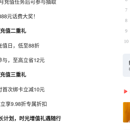
个月充值任务后可参与抽取
7
888元话费大奖！
8
充值二重礼
9
10
充值日，低至88折
参与，至高立省12元
充值三重礼
付首次绑卡立减10元
立享9.98折专属折扣
成长计划，时光增值礼遇随行