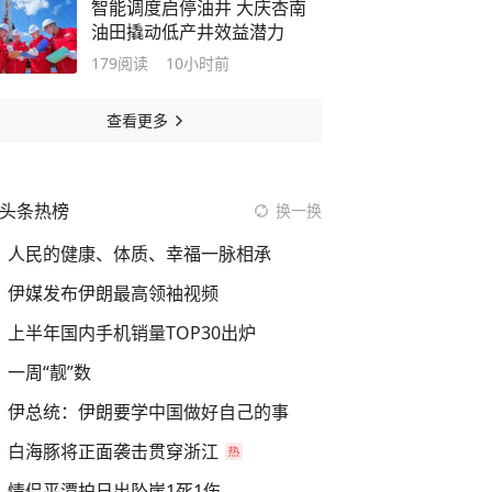
智能调度启停油井 大庆杏南
油田撬动低产井效益潜力
179
阅读
10小时前
查看更多
头条热榜
换一换
人民的健康、体质、幸福一脉相承
伊媒发布伊朗最高领袖视频
上半年国内手机销量TOP30出炉
一周“靓”数
伊总统：伊朗要学中国做好自己的事
白海豚将正面袭击贯穿浙江
情侣平潭拍日出坠崖1死1伤