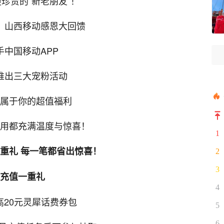
珍贵的“新老朋友”！
，山西移动感恩大回馈
手中国移动APP
推出三大宠粉活动
属于你的超值福利
用都充满温度与惊喜！
1
三重礼 每一笔都省出惊喜！
2
3
充值一重礼
4
高20元灵犀话费券包
5
6