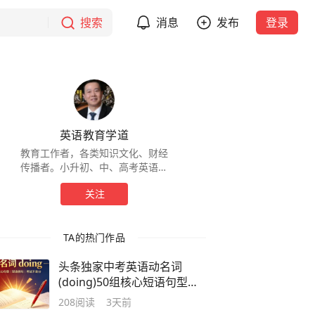
搜索
消息
发布
登录
英语教育学道
教育工作者，各类知识文化、财经
传播者。小升初、中、高考英语体
系、综合语法、知识详解分享。
关注
（正高）
TA的热门作品
头条独家中考英语动名词
(doing)50组核心短语句型双
语例句
208
阅读
3天前