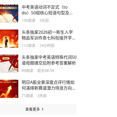
中考英语动词不定式（to
do）50组核心短语句型及双
语例句
150
阅读
3天前
头条独家2026初一新生入学
物品军训作息七科衔接开学30
天逆袭方案
112
阅读
14小时前
头条独家中考英语特殊代词50
道母题填空后附参考答案解析
89
阅读
前天08:54
明日A股全景深度点评行情如
何演绎新赛道潜力待涨方向完
整解析
71
阅读
3天前
查看更多