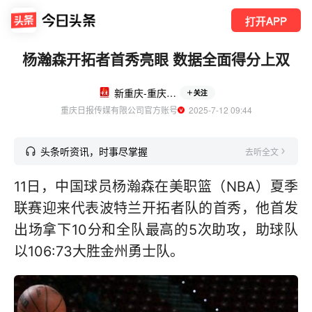
打开APP
杨瀚森开拓者首秀亮眼 数据全面得分上双
新重庆-重庆日报
关注
重庆日报传媒有限公司官方账号
  2025-7-12 09:44
头条听资讯，时事尽掌握
去听全文
11日，中国球员杨瀚森在美职篮（NBA）夏季
联赛迎来代表波特兰开拓者队的首秀，他首发
出场拿下10分和全队最高的5次助攻，助球队
以106:73大胜金州勇士队。