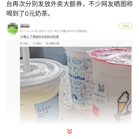
台再次分别发放外卖大额券，不少网友晒图称
喝到了0元奶茶。