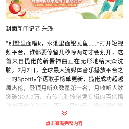
封面新闻记者 朱珠
“别墅里面唱k，水池里面银龙鱼……”打开短视
频平台，谁都要停留几秒哼两句才会划开，这
首来自揽佬的新晋神曲正在无形地给大众洗
脑。7月7日，全球最大流媒体音乐播放平台之
一的Spotify华语歌手榜单更新，揽佬成功超越
周杰伦，登顶月听众数量第一名，月收听人数
突破302.2万。有传言称揽佬凭专辑的百亿播
放量已收入过亿，不过7月10日，揽佬回应媒
体表示：“没有赚这么多钱。”
点击查看完整内容