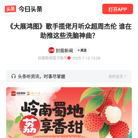
打开APP
《大展鸿图》歌手揽佬月听众超周杰伦 谁在
助推这些洗脑神曲？
封面新闻
关注
封面新闻官方账号
  2025-7-12 13:28
头条听资讯，时事尽掌握
去听全文