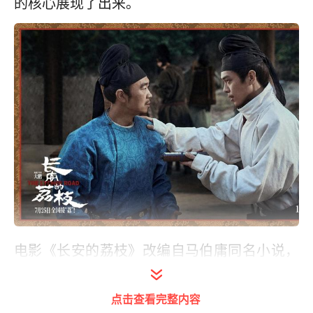
的核心展现了出来。
电影《长安的荔枝》改编自马伯庸同名小说，
讲述天宝年间“荔枝使”李善德（大鹏 饰）奉命
运送荔枝的艰难历程。初抵岭南，李善德即遭
点击查看完整内容