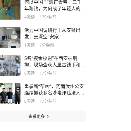
何以中国·非遗正青春｜三千
年黎锦，为何成了年轻人的
“新饭碗”？
4
阅读
17分钟前
活力中国调研行｜从安徽出
发，去深空“安家”
1
阅读
7分钟前
5名“摸金校尉”在西安被刑
拘，现场查获大量古钱币和一
把青铜剑
0
阅读
17分钟前
重拳断“帮凶”，河南汝州公安
连续抓获多名涉电诈违法人
员！
0
阅读
17分钟前
查看更多