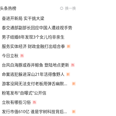
头条热榜
换一换
奋进开新局 实干挑大梁
泰交通部副部长回应中国人遭歧视手势
男子结婚8年发现3个女儿均非亲生
服务实体经济 财政金融打出组合拳
今日立秋
台风白海豚或吞并鲸鱼 登陆地点更新
命案逃犯躲进深山21年活得像野人
游客没网无法支付老板用弹舌幽默化解
粉笔发布“自曝式”公开信
立秋有哪些习俗
发行市值610亿 谁是宇树科技背后赢家