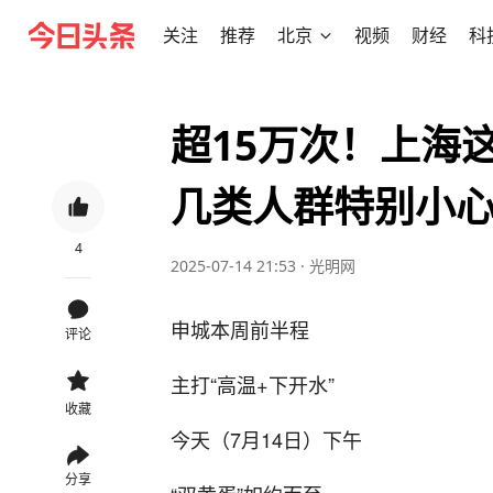
关注
推荐
北京
视频
财经
科
超15万次！上海
几类人群特别小
4
2025-07-14 21:53
·
光明网
申城本周前半程
评论
主打“高温+下开水”
收藏
今天（7月14日）下午
分享