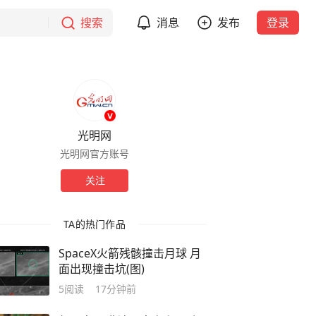
搜索
消息
发布
登录
光明网
光明网官方账号
关注
TA的热门作品
SpaceX火箭残骸撞击月球 月
面出现撞击坑(图)
5
阅读
17分钟前