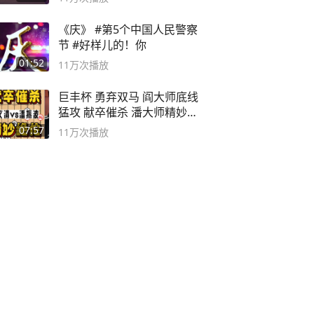
《庆》 #第5个中国人民警察
节 #好样儿的！你
01:52
11万
次播放
巨丰杯 勇弃双马 阎大师底线
猛攻 献卒催杀 潘大师精妙入
局
07:57
11万
次播放