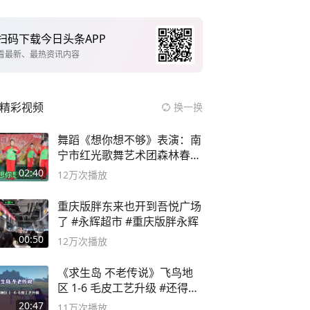
扫码下载今日头条APP
看最新、最热资讯内容
精彩视频
换一换
舞蹈《想你想不够》表演：南
宁市红光歌舞艺术团森林春红
舞蹈队。
02:40
12万
次播放
重庆版胖东来也开到吾悦广场
了 #永辉超市 #重庆版胖永辉
00:50
12万
次播放
《求生岛 不老传说》飞鸟地
区 1-6 毛皮工艺升级 #还得是
主机大作
20:47
11万
次播放