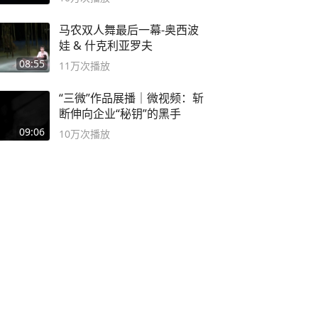
马农双人舞最后一幕-奥西波
娃 & 什克利亚罗夫
08:55
11万
次播放
“三微”作品展播｜微视频：斩
断伸向企业“秘钥”的黑手
09:06
10万
次播放