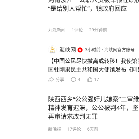
“是给别人帮忙”，镇政府回应
九派新闻
1
评论
29分钟前
海峡网
3小时前
·
海峡网官方账号
【中国公民尽快撤离或转移！我使馆紧急提醒】
国驻刚果民主共和国大使馆发布《刚
026年8月5日）》： 一、近期重要案件 （一）截至8月3日，刚
分享
4
17
果（金）伊图里、北基伍、南基伍、
博拉确诊病例3874例、死亡1751例。 （二）7月30日至31日
陕西西乡“公公强奸儿媳案”二审
不明武装人员在北基伍省贝尼、尼拉
精神发育迟滞，公公被判4年，
成至少4人死亡。 （三）7月30日，卢阿拉巴省穆特沙察地区
再审请求改判无罪
（Mutshatsha）一处矿区发生武
新晚报
17
评论
6天前
亡，2人重伤。 （四）7月31日，开赛省吕博中央监狱所有囚犯