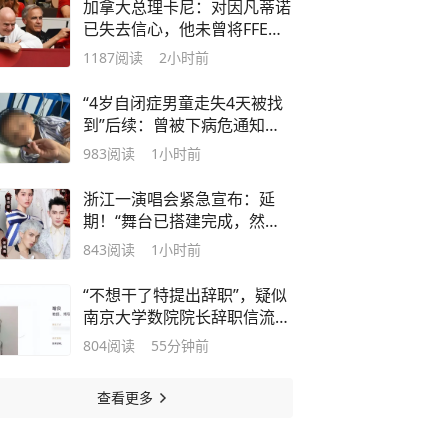
加拿大总理卡尼：对因凡蒂诺
已失去信心，他未曾将FFE计
划与高级管理团队讨论，这一
1187
阅读
2小时前
失误严重到足以终结他的任期
“4岁自闭症男童走失4天被找
到”后续：曾被下病危通知
书，仍未过危险期 其父寻子
983
阅读
1小时前
途中被诈骗
浙江一演唱会紧急宣布：延
期！“舞台已搭建完成，然而
台风不可抗力，我们无法冒
843
阅读
1小时前
险”
“不想干了特提出辞职”，疑似
南京大学数院院长辞职信流
传，院方回应：喻良教授已卸
804
阅读
55分钟前
任院长一职，不清楚辞职信来
源；曾用手绘图做头像
查看更多