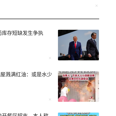
药库存短缺发生争执
全屋溅满红油：或是水少
校开餐厅超市，本人称