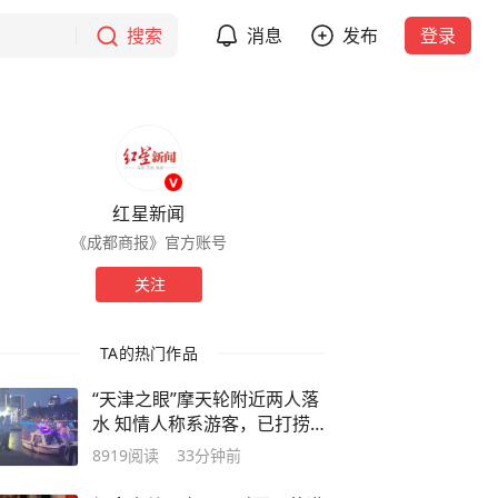
搜索
消息
发布
登录
红星新闻
《成都商报》官方账号
关注
TA的热门作品
“天津之眼”摩天轮附近两人落
水 知情人称系游客，已打捞
上岸具体伤亡未知
8919
阅读
33分钟前