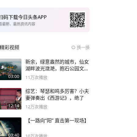
扫码下载今日头条APP
看最新、最热资讯内容
精彩视频
换一换
新余，绿意盎然的城市，仙女
湖畔波光潋滟，抱石公园文化
深邃……
03:00
11万
次播放
综艺：琴瑟和鸣多厉害？小夫
妻弹奏出《西游记》，绝了
12:14
12万
次播放
【一路向“阳” 直击第一现场】
03:40
10万
次播放