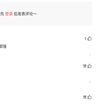
请先
登录
后发表评论～
1
都强
赞
赞