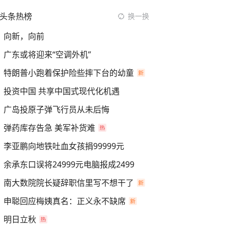
头条热榜
换一换
向新，向前
广东或将迎来“空调外机”
特朗普小跑着保护险些摔下台的幼童
投资中国 共享中国式现代化机遇
广岛投原子弹飞行员从未后悔
弹药库存告急 美军补货难
李亚鹏向地铁吐血女孩捐99999元
余承东口误将24999元电脑报成2499
南大数院院长疑辞职信里写不想干了
申聪回应梅姨真名：正义永不缺席
明日立秋