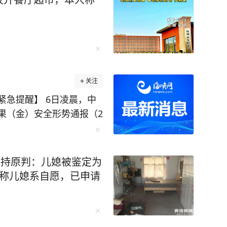
关注
 6日凌晨，中
果（金）安全形势通报（2
上韦莱、乔波累计报告埃
，
维持原判：儿媳被鉴定为
贡戈地等地发动袭击，造
坚称儿媳系自愿，已申请
装袭击事件，造成1名军人死