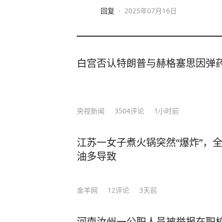
回复
·
2025年07月16日
白宫否认特朗普与赫格塞思因弹
央视新闻
3504
评论
1小时前
江苏一女子煮火锅突然“爆炸”，
油多导致
金羊网
12
评论
3天前
河南汝州一公职人员被举报在职