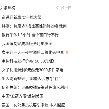
头条热榜
换一换
奋进开新局 实干挑大梁
韩媒：韩足协7场比赛性贿赂20名裁判
银行午休1.5小时 留个窗口行不行
我国编制完成新版全月地质图
女子开一天一夜空调后二氧化碳中毒
宇树科技发行价格150.80元/股
女子利用漏洞0元薅走3000多件家电
出入境新规来了 哪些人会被“拦住”
伊朗总统：最高领袖决策过程遭人利用
中国“五箭齐发”反制美国
泰国一女公务员妆容引争议 本人回应