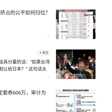
被挤占的公平如何归位？
关注
极具分量的话：“如果台湾
让给日本？” 这句话太
人给问住了。为啥？因为
都能懂：是你的东西，你
在那之前，台湾本来就是
定套券606万，审计为
不属于中国”的人，面对这
是假的吗，日本外务省的
躺了一百多年，日文、中