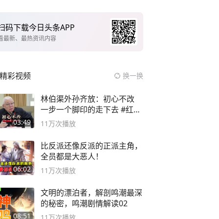
扫码下载今日头条APP
看最新、最热资讯内容
精彩视频
换一换
林伯渠外孙齐放：初心不改
一步一个脚印的走下去 #红船
论坛
03:49
11万
次播放
比反派还像反派的正派主角，
全员都是大恶人！
06:02
11万
次播放
文明的漂泊者，解剖鸣潮最深
的秘密，鸣潮剧情解读02
08:51
11万
次播放