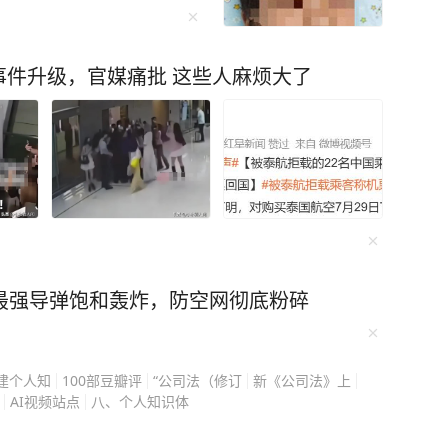
血齿痕，伤口以肉眼可见的
面两份文件早就规定了台湾
却被告知常规用药可能致
际承诺一笔勾销就勾销
的杭杭跟着爸妈来到江边浅滩
件升级，官媒痛批 这些人麻烦大了
律推理，她只是把所有人
些光滑的鹅卵石，玩得不
物权问题，你是什么时候开
着致命的危险。 下唇突
所有权。 过去几十年，
场尖叫出声，一条黑影从
纵舆论，想让“台湾主权独
里。家长赶紧拉过孩子一
。 但假的就是假的，说得
整齐齐印着四枚齿痕，两处
人会像洪秀柱这样，用最
可见的速度鼓起来。 有
。 大陆真正有力的，不
蛇咬了。 不敢耽误一
套靠谎言撼动不了的常
市中心医院北院区赶。那是当
最强导弹饱和轰炸，防空网彻底粉碎
静也最有力的表达。 以
着本地常用的各类抗蛇毒
，麻烦点赞支持！有更好
都是煎熬。等赶到医院
家一同探讨。#MCN微头
唇外翻，连话都说不清楚
建个人知
100部豆瓣评
“公司法（修订
新《公司法》上
AI视频站点
八、个人知识体
，心里就有了数 —— 襄
齿痕形态和肿胀速度全对