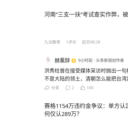
河南“三支一扶”考试查实作弊，
九派教育
1
评论
前天08:28
赫薰辞
9小时前
·
头条新锐创作者
洪秀柱曾在接受媒体采访时抛出一句
不是大陆的领土，清朝怎么能把台湾割
狠了。直接把那些说台湾不是中国的
分享
2
100
道理太简单了。 道理其实连小学生
才能卖，清朝能把台湾割出去，说明
赛格1154万违约金争议：单方认
清朝的领土。 那些天天说“台湾从来
何仅认289万？
个问题该怎么回答，说《马关条约》
外交史料馆里，那份泛黄的条约正本