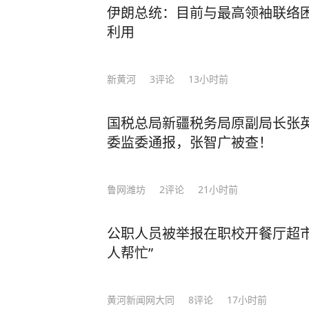
伊朗总统：目前与最高领袖联络
利用
新黄河
3
评论
13小时前
国税总局新疆税务局原副局长张
委监委通报，张智广被查！
鲁网潍坊
2
评论
21小时前
公职人员被举报在职校开餐厅超市
人帮忙”
黄河新闻网大同
8
评论
17小时前