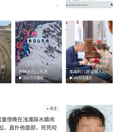
个字都是国际法上的铁证。
所谓“台湾民主国”只撑了
公告就写着“恭奉正朔，遥
己只是暂时替朝廷守着这块
最核心的东西：主权是怎
5年清朝通过《马关条约》
日宣战，废除了包括《马关
3年《开罗宣言》写明日本
人却
是孤
吉林长白山天池
孝顺的儿媳温暖人心
波茨坦公告》重申了这一
326万
次播放
94万
次播放
接受《波茨坦公告》全部
25日驻台日军向中国将领投
了，这套证据链的每一个
准文本，谁都可以去查。
关注
《旧金山和约》说事，说
男童傍晚在浅滩踩水嬉闹
谁。 但这个说法有漏
起，直扑他面部，死死咬
943年和1945年签的，