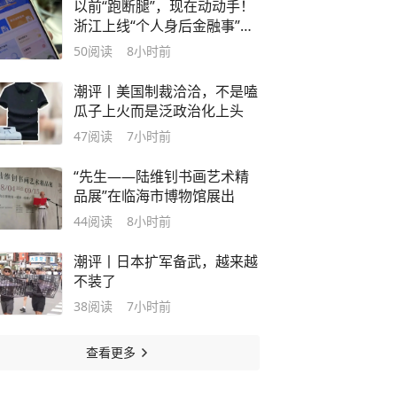
以前“跑断腿”，现在动动手！
浙江上线“个人身后金融事”一
站式查询平台
50
阅读
8小时前
潮评丨美国制裁洽洽，不是嗑
瓜子上火而是泛政治化上头
47
阅读
7小时前
“先生——陆维钊书画艺术精
品展”在临海市博物馆展出
44
阅读
8小时前
潮评丨日本扩军备武，越来越
不装了
38
阅读
7小时前
查看更多