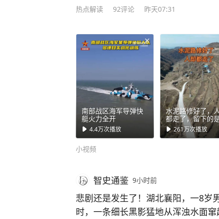
热点解读
92
评论
昨天07:31
文、英文三种文本同时生效，每一
说台湾是靠自己独立的，1895年那个
一百五十天，而且它成立后的第一份
作屏藩”，意思是尊清朝为正统，自
地。 这个提问，它碰到了国际法里
么延续的，事情的脉络很清晰：189
把台湾割给日本。 1941年中国对
条约》在内的一切不平等条约，194
南部战区海军导弹快
水泥路修好了，
艇火力全开
都走了，留下的
必须把台湾归还中国。 1945年《
独和寂静。
4.4万
次播放
261万
次播放
点，同年日本天皇在投降诏书里宣布
内容。 从法理上讲，1945年10月
小视频
降那一刻，台湾就已经回归中国版图
环节，都在联合国条约集里存着标
智史通鉴
9小时前
后来有人编出“台湾地位未定论”，拿
悲剧还是发生了！湖北襄阳，一8岁
里面只写了日本放弃台湾，没写还给
时，一条细长黑影猛地从浑浊水面窜
洞：《开罗宣言》和《波茨坦公告》是1