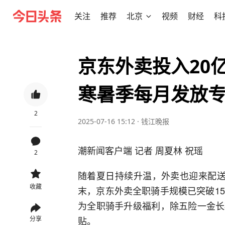
关注
推荐
北京
视频
财经
科
京东外卖投入20
寒暑季每月发放
2
2025-07-16 15:12
·
钱江晚报
潮新闻客户端 记者 周夏林 祝瑶
2
随着夏日持续升温，外卖也迎来配送
收藏
末，京东外卖全职骑手规模已突破1
为全职骑手升级福利，除五险一金长
贴。
分享