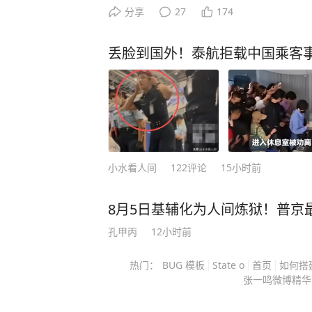
住下唇甩都甩不掉，瞬间留下4枚渗
分享
27
174
《旧金山和约》是1951年签的，前
速度肿成“香肠嘴”，家长慌忙送医后
的归属，后面一份不能说把之前的国
命！ 7 月中旬的一个傍晚，8 岁
丢脸到国外！泰航拒载中国乘客事
了。 洪秀柱没有去讲这套复杂的法
踩水，小家伙蹲在水里，伸手去摸那
拉回到1895年，问了一个最简单的
亦乐乎。 谁也没注意到，石缝里藏
始拥有这块地的，答不上来，就没有
然传来一阵尖锐的刺痛，杭杭疼得当
岛内一些人花了很多钱修改课纲、操
他面前飞快窜过，转眼就消失在水草
立”变成一个不需要论证的默认前提
看，心直接沉到了底 —— 下唇上整
再多也生不出一份地契，越来越多的
已经破皮渗血，周围的肉还在以肉眼
小水看人间
122
评论
15小时前
基本的逻辑去审视那些看荒谬的说法
经验的家长立刻反应过来：这是被毒
只是军事实力，更是十四亿人心里那
秒，一边打 120 一边开车往襄阳
8月5日基辅化为人间炼狱！普京
识，洪秀柱的提问，就是这套常识最平
地官方认定的蛇咬伤救治中心，储备
上均是小编个人看法，如果您也认同
孔甲丙
12小时前
血清。 两个小时的车程，每一分钟
的见解也欢迎在评论区留言，方便大
时，杭杭的半张脸已经肿得老高，嘴
热门：
BUG 模板
State o
首页
如何搭
条伙伴计划##MCN首发激励计划#
张一鸣微博精华
了。接诊的急诊科主任只扫了一眼齿痕
阳本地九成蛇咬伤都是短尾蝮干的，