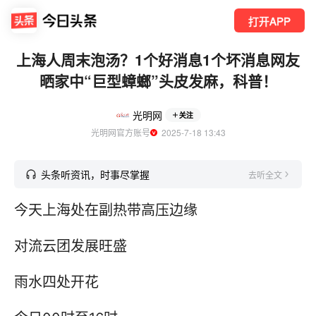
打开APP
上海人周末泡汤？1个好消息1个坏消息网友
晒家中“巨型蟑螂”头皮发麻，科普！
光明网
关注
光明网官方账号
  2025-7-18 13:43
头条听资讯，时事尽掌握
去听全文
今天上海处在副热带高压边缘
对流云团发展旺盛
雨水四处开花