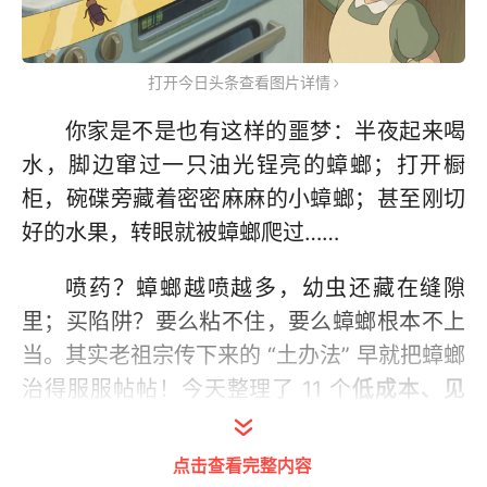
打开今日头条查看图片详情
你家是不是也有这样的噩梦：半夜起来喝
水，脚边窜过一只油光锃亮的蟑螂；打开橱
柜，碗碟旁藏着密密麻麻的小蟑螂；甚至刚切
好的水果，转眼就被蟑螂爬过……
喷药？蟑螂越喷越多，幼虫还藏在缝隙
里；买陷阱？要么粘不住，要么蟑螂根本不上
当。其实老祖宗传下来的 “土办法” 早就把蟑螂
治得服服帖帖！今天整理了 11 个
低成本、见
效快、全家安全
的灭蟑神招，从卵到成虫一锅
端！
点击查看完整内容